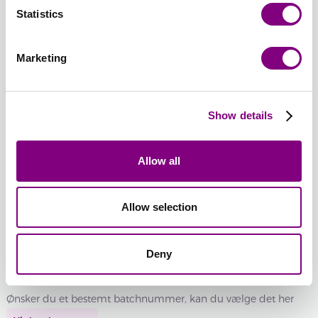
PUDDERBLÅ
GUL
KARIBISK
LYS
LYS
PINK
Statistics
557 -
558 -
BLÅ 559
GUL
LILAC
562 -
PUDDERBLÅ
GUL
-
560 -
561 -
PINK
KARIBISK
LYS
LYS
Marketing
BLÅ
GUL
LILAC
563 -
564 -
565 -
566 -
567 -
568 -
TROPISK
KLAR
GRÅ/KAMEL
NATUR/BRUN/RØD/SAFRAN
NATUR/ROSA
SAND/RO
BLÅ 563
RØD
PRINT
PRINT
PRINT
PRINT
Show details
-
564 -
565 -
566 -
567 -
568 -
TROPISK
KLAR
GRÅ/KAMEL
NATUR/BRUN/RØD/SAFRAN
NATUR/ROSA
SAND/RO
BLÅ
RØD
PRINT
PRINT
PRINT
PRINT
Allow all
569 -
570 -
HVID/NEON
HVID/BLÅ
PRINT
PRINT
Allow selection
-
+
569 -
570 -
556 - PUDDERROSA
HVID/NEON
HVID/BLÅ
Batchnummer:
PRINT
PRINT
Deny
Samlet sum:
FRA
665
DKK
Ønsker du et bestemt batchnummer, kan du vælge det her