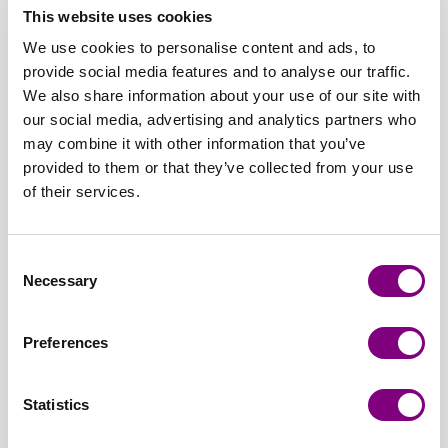
This website uses cookies
GRÅ
MØRK
MELERET
PETROL
We use cookies to personalise content and ads, to
614 -
615 -
616 -
617 -
618 -
619 -
provide social media features and to analyse our traffic.
DENIM
MARINEBLÅ
VANILJEGUL
GUL 617
KARRYGUL
LYS
We also share information about your use of our site with
614 -
615 -
616 -
- GUL
618 -
ROSA
our social media, advertising and analytics partners who
DENIM
MARINEBLÅ
VANILJEGUL
KARRYGUL
619 -
may combine it with other information that you’ve
LYS
provided to them or that they’ve collected from your use
ROSA
621 -
622 -
625 -
626 -
627 -
628 -
of their services.
FERSKEN
ABRIKOS
RØDLILLA
LYS
HAVGRØN
LYS
621 -
622 -
625 -
BRUN
627 -
PASTEL
FERSKEN
ABRIKOS
RØDLILLA
MELERET
HAVGRØN
628 -
Consent
626 -
LYS
Necessary
Selection
LYS
PASTEL
629 -
630 -
633 -
634 -
637 -
639 -
BRUN
BLÅ/RØD/VINRØD
KARAMELL
AGATGRØN
LYS
MØRK
SYREN
Preferences
MELERET
629 -
630 -
MELERET
KORAL
OLIVEN
639 -
BLÅ/RØD/VINRØD
KARAMELL
633 -
634 -
637 -
SYREN
AGATGRØN
LYS
MØRK
Statistics
MELERET
KORAL
OLIVEN
640 -
641 -
643 -
644 -
645 -
646 -