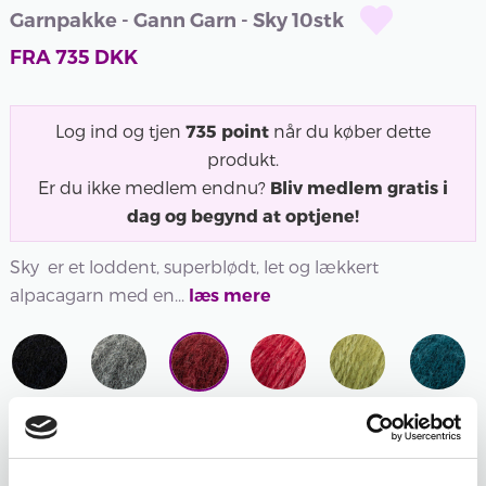
Garnpakke - Gann Garn - Sky 10stk
FRA
735
DKK
Log ind og tjen
735
point
når du køber dette
produkt.
Er du ikke medlem endnu?
Bliv medlem gratis i
dag og begynd at optjene!
Sky er et loddent, superblødt, let og lækkert
alpacagarn med en...
læs mere
602 -
607 -
608 -
609 -
610 -
612 -
SORT
GRÅ
VINRØD
RØD
ÆBLEGRØN
MØRK
602 -
MELERET
608 -
609 -
610 -
PETROL
SORT
607 -
VINRØD
RØD
ÆBLEGRØN
612 -