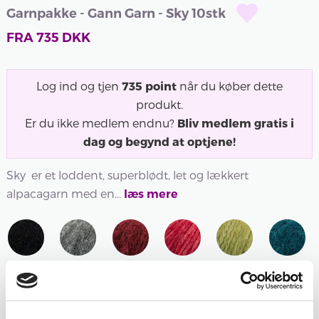
Garnpakke - Gann Garn - Sky 10stk
FRA
735
DKK
Log ind og tjen
735
point
når du køber dette
produkt.
Er du ikke medlem endnu?
Bliv medlem gratis i
dag og begynd at optjene!
Sky er et loddent, superblødt, let og lækkert
alpacagarn med en...
læs mere
602 -
607 -
608 -
609 -
610 -
612 -
SORT
GRÅ
VINRØD
RØD
ÆBLEGRØN
MØRK
602 -
MELERET
608 -
609 -
610 -
PETROL
SORT
607 -
VINRØD
RØD
ÆBLEGRØN
612 -