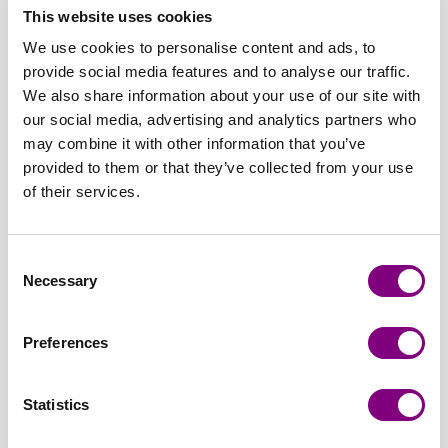
This website uses cookies
GRÅ
MØRK
MELERET
PETROL
We use cookies to personalise content and ads, to
614 -
615 -
616 -
617 -
618 -
619 -
provide social media features and to analyse our traffic.
DENIM
MARINEBLÅ
VANILJEGUL
GUL 617
KARRYGUL
LYS
We also share information about your use of our site with
614 -
615 -
616 -
- GUL
618 -
ROSA
our social media, advertising and analytics partners who
DENIM
MARINEBLÅ
VANILJEGUL
KARRYGUL
619 -
may combine it with other information that you’ve
LYS
provided to them or that they’ve collected from your use
ROSA
621 -
622 -
625 -
626 -
627 -
628 -
of their services.
FERSKEN
ABRIKOS
RØDLILLA
LYS
HAVGRØN
LYS
621 -
622 -
625 -
BRUN
627 -
PASTEL
FERSKEN
ABRIKOS
RØDLILLA
MELERET
HAVGRØN
628 -
Consent
626 -
LYS
Necessary
Selection
LYS
PASTEL
629 -
630 -
633 -
634 -
637 -
639 -
BRUN
BLÅ/RØD/VINRØD
KARAMELL
AGATGRØN
LYS
MØRK
SYREN
Preferences
MELERET
629 -
630 -
MELERET
KORAL
OLIVEN
639 -
BLÅ/RØD/VINRØD
KARAMELL
633 -
634 -
637 -
SYREN
AGATGRØN
LYS
MØRK
Statistics
MELERET
KORAL
OLIVEN
640 -
641 -
643 -
644 -
645 -
646 -