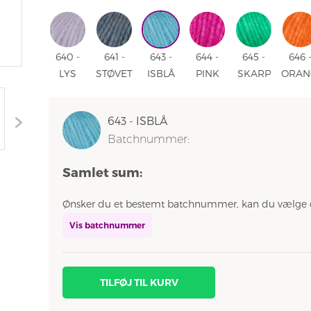
621 -
622 -
625 -
BRUN
627 -
PAST
FERSKEN
ABRIKOS
RØDLILLA
MELERET
HAVGRØN
628 
626 -
LYS
LYS
PAST
640 -
641 -
643 -
644 -
645 -
646 
BRUN
LYS
STØVET
ISBLÅ
PINK
SKARP
ORAN
MELERET
SYREN
BLÅ 641
643 -
644 -
GRØN
646 
640 -
-
ISBLÅ
PINK
645 -
ORAN
643 - ISBLÅ
LYS
STØVET
SKARP
Batchnummer:
SYREN
BLÅ
GRØN
Samlet sum:
Ønsker du et bestemt batchnummer, kan du vælge 
Vis batchnummer
TILFØJ TIL KURV