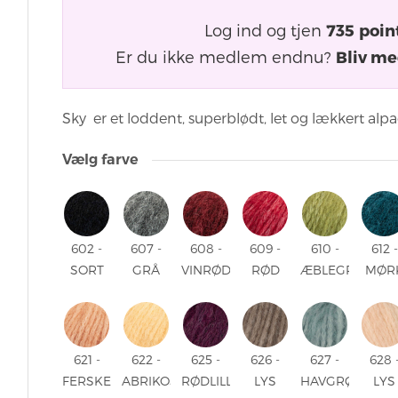
Log ind og tjen
735
poin
Er du ikke medlem endnu?
Bliv me
Sky er et loddent, superblødt, let og lækkert al
Vælg farve
602 -
607 -
608 -
609 -
610 -
612 -
SORT
GRÅ
VINRØD
RØD
ÆBLEGRØN
MØR
602 -
MELERET
608 -
609 -
610 -
PETR
SORT
607 -
VINRØD
RØD
ÆBLEGRØN
612 -
GRÅ
MØR
MELERET
PETR
621 -
622 -
625 -
626 -
627 -
628 
FERSKEN
ABRIKOS
RØDLILLA
LYS
HAVGRØN
LYS