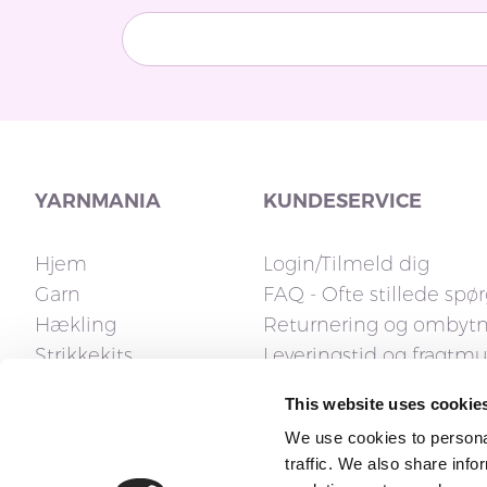
YARNMANIA
KUNDESERVICE
Hjem
Login/Tilmeld dig
Garn
FAQ - Ofte stillede spø
Hækling
Returnering og ombyt
Strikkekits
Leveringstid og fragtm
Strikkepinde
Fakturaspørgsmål
This website uses cookie
Tilbehør
Reklamation og fortryd
We use cookies to personal
Opskrifter
Kontakt os
traffic. We also share info
Gavekort