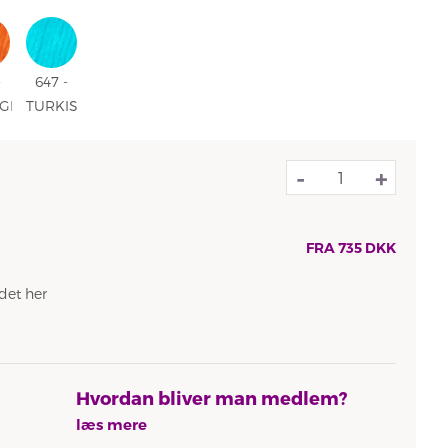
EL
629 -
630 -
MELERET
KORAL
OLIVEN
639 -
-
BLÅ/RØD/VINRØD
KARAMELL
633 -
634 -
637 -
SYREN
AGATGRØN
LYS
MØRK
EL
MELERET
KORAL
OLIVEN
-
647 -
GE
TURKIS
-
647 -
GE
TURKIS
-
+
FRA
735
DKK
det her
Hvordan bliver man medlem?
læs mere