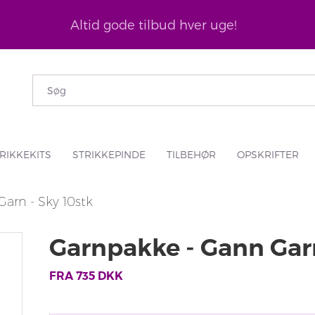
Altid gode tilbud hver uge!
RIKKEKITS
STRIKKEPINDE
TILBEHØR
OPSKRIFTER
arn - Sky 10stk
Garnpakke - Gann Garn
FRA
735
DKK