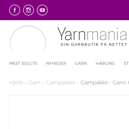
MEST SOLGTE
NYHEDER
GARN
HÆKLING
ST
Hjem
Garn
Garnpakker
Garnpakke - Gann G