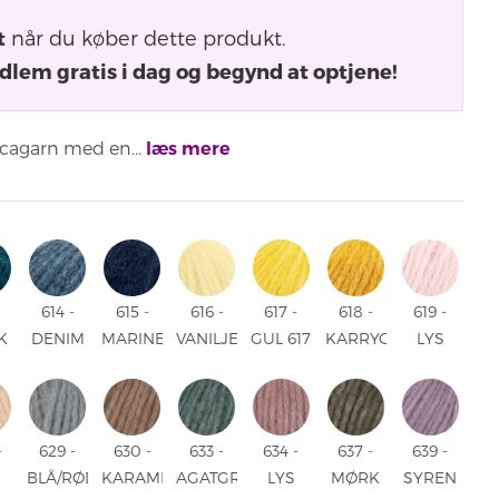
t
når du køber dette produkt.
dlem gratis i dag og begynd at optjene!
pacagarn med en...
læs mere
614 -
615 -
616 -
617 -
618 -
619 -
K
DENIM
MARINEBLÅ
VANILJEGUL
GUL 617
KARRYGUL
LYS
OL
614 -
615 -
616 -
- GUL
618 -
ROSA
DENIM
MARINEBLÅ
VANILJEGUL
KARRYGUL
619 -
K
LYS
OL
ROSA
-
629 -
630 -
633 -
634 -
637 -
639 -
BLÅ/RØD/VINRØD
KARAMELL
AGATGRØN
LYS
MØRK
SYREN