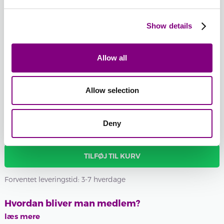
126 -
BORDEAUX
Show details
126 -
-
+
BORDEAUX
101 - HVID
Batchnummer:
Allow all
Samlet sum:
FRA
525
DKK
FRA
263
DKK
Allow selection
Ønsker du et bestemt batchnummer, kan du vælge det her
Vis batchnummer
Deny
TILFØJ TIL KURV
Forventet leveringstid: 3-7 hverdage
Hvordan bliver man medlem?
læs mere