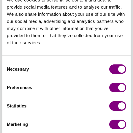
101 -
102 -
103 -
105 -
BEIGE
107 -
provide social media features and to analyse our traffic.
HVID
NATUR
SORT
GRÅ
106 -
BRUN
We also share information about your use of our site with
LYS
our social media, advertising and analytics partners who
BEIGE
108 -
109 -
110 -
111 -
112 -
113 -
may combine it with other information that you’ve
SAND
LYS
GUL 110
MINTGRØN
LYS
AGATGRØ
provided to them or that they’ve collected from your use
108 -
GUL
- GUL
111 -
GRØN
113 -
of their services.
SAND
109 -
MINTGRØN
112 -
AGATGRØ
Udsolgt
LYS
LYS
GUL
GRØN
114 -
115 -
116 -
117 -
118 -
119 -
Consent
BLEG
LILLA
LYS
BLÅ 117
MARINEBLÅ
TURKIS
Necessary
Selection
LILLA
115 -
BLÅ 116
- BLÅ
118 -
119 -
114 -
LILLA
- LYS
MARINEBLÅ
TURKIS
Preferences
BLEG
BLÅ
LILLA
120 -
121 -
122 -
123 -
124 -
125 -
ORANGE
RØD 121
PINK
NOUGAT
LYS
MØRK
Statistics
120 -
- RØD
122 -
123 -
KORAL
HINDBÆR
ORANGE
PINK
NOUGAT
124 -
125 -
Marketing
LYS
MØRK
KORAL
HINDBÆR