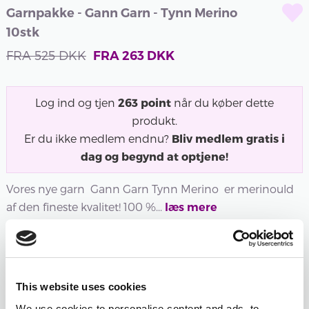
Garnpakke - Gann Garn - Tynn Merino
10stk
FRA
525
DKK
FRA
263
DKK
Log ind og tjen
263
point
når du køber dette
produkt.
Er du ikke medlem endnu?
Bliv medlem gratis i
dag og begynd at optjene!
Vores nye garn Gann Garn Tynn Merino er merinould
af den fineste kvalitet! 100 %...
læs mere
101 -
102 -
103 -
105 -
106 -
107 -
This website uses cookies
HVID
NATUR
SORT
GRÅ
LYS
BRUN
We use cookies to personalise content and ads, to