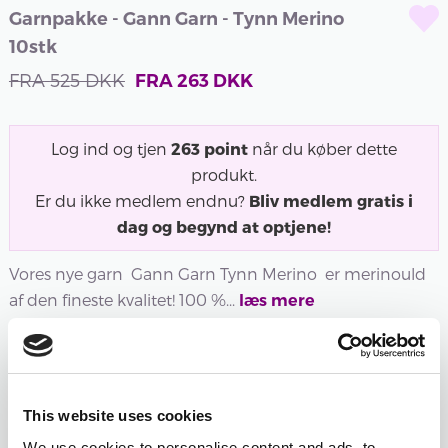
Garnpakke - Gann Garn - Tynn Merino
10stk
FRA
525
DKK
FRA
263
DKK
Log ind og tjen
263
point
når du køber dette
produkt.
Er du ikke medlem endnu?
Bliv medlem gratis i
dag og begynd at optjene!
Vores nye garn Gann Garn Tynn Merino er merinould
af den fineste kvalitet! 100 %...
læs mere
101 -
102 -
103 -
105 -
106 -
107 -
This website uses cookies
HVID
NATUR
SORT
GRÅ
LYS
BRUN
We use cookies to personalise content and ads, to