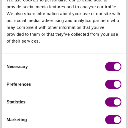
101 -
102 -
103 -
105 -
BEIGE
107 -
provide social media features and to analyse our traffic.
HVID
NATUR
SORT
GRÅ
106 -
BRUN
We also share information about your use of our site with
LYS
our social media, advertising and analytics partners who
BEIGE
108 -
109 -
110 -
111 -
112 -
113 -
may combine it with other information that you’ve
SAND
LYS
GUL 110
MINTGRØN
LYS
AGATGRØ
provided to them or that they’ve collected from your use
108 -
GUL
- GUL
111 -
GRØN
113 -
of their services.
SAND
109 -
MINTGRØN
112 -
AGATGRØ
Udsolgt
LYS
LYS
GUL
GRØN
114 -
115 -
116 -
117 -
118 -
119 -
Consent
BLEG
LILLA
LYS
BLÅ 117
MARINEBLÅ
TURKIS
Necessary
Selection
LILLA
115 -
BLÅ 116
- BLÅ
118 -
119 -
114 -
LILLA
- LYS
MARINEBLÅ
TURKIS
Preferences
BLEG
BLÅ
LILLA
120 -
121 -
122 -
123 -
124 -
125 -
ORANGE
RØD 121
PINK
NOUGAT
LYS
MØRK
Statistics
120 -
- RØD
122 -
123 -
KORAL
HINDBÆR
ORANGE
PINK
NOUGAT
124 -
125 -
Marketing
LYS
MØRK
KORAL
HINDBÆR