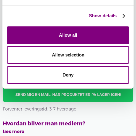
126 -
BORDEAUX
Show details
126 -
Udsolgt
BORDEAUX
118 - MARINEBLÅ
Batchnummer:
Allow all
Samlet sum:
FRA
525
DKK
FRA
263
DKK
Allow selection
Ønsker du et bestemt batchnummer, kan du vælge det her
Vis batchnummer
Deny
SEND MIG EN MAIL, NÅR PRODUKTET ER PÅ LAGER IGEN!
Forventet leveringstid: 3-7 hverdage
Hvordan bliver man medlem?
læs mere