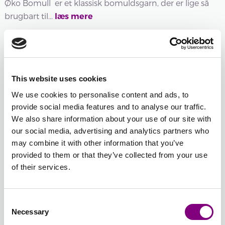
Øko Bomull er et klassisk bomuldsgarn, der er lige så
brugbart til...
læs mere
Udsolgt
301 -
302 -
303 -
304 -
305 -
306 -
This website uses cookies
HVID
NATUR
LIN
LYS
LYS
LYS
GRÅ
JADEGRØN
DENIM
We use cookies to personalise content and ads, to
provide social media features and to analyse our traffic.
We also share information about your use of our site with
307 -
308 -
309 -
311 - LYS
313 -
315 -
our social media, advertising and analytics partners who
GRÅ
KARIBISK
LYS
LAVENDEL
PINK
FLAMING
may combine it with other information that you’ve
BLÅ
BLÅ
provided to them or that they’ve collected from your use
of their services.
Udsolgt
322 -
323 -
324 -
325 -
326 -
327 -
Consent
VARM
RØD
PETROL
RUST
MØRK
DENIM
Necessary
Selection
GUL
ROSE