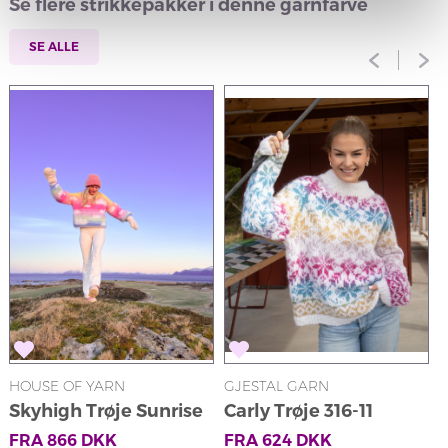
Se flere strikkepakker i denne garnfarve
SE ALLE
HOUSE OF YARN
GJESTAL GARN
G
Skyhigh Trøje Sunrise
Carly Trøje 316-11
by Ingrid Raadim x
FRA
866
DKK
FRA
624
DKK