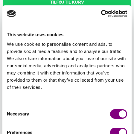
TILFØJ TIL KURV
Forventet leveringstid: 3-7 hverdage
This website uses cookies
Antal nøgler
We use cookies to personalise content and ads, to
-
+
700 - HVID
provide social media features and to analyse our traffic.
Åbn farvevælgeren
We also share information about your use of our site with
our social media, advertising and analytics partners who
may combine it with other information that you’ve
-
+
806 - SLIK PRINT
provided to them or that they’ve collected from your use
Åbn farvevælgeren
of their services.
Samlet sum:
FRA
754
DKK
Consent
Necessary
Selection
Nulstil farvevalg
Nulstil antal
Preferences