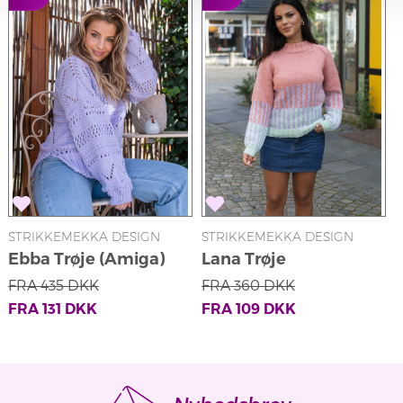
STRIKKEMEKKA DESIGN
STRIKKEMEKKA DESIGN
S
Ebba Trøje (Amiga)
Lana Trøje
V
FRA
435
DKK
FRA
360
DKK
FRA
131
DKK
FRA
109
DKK