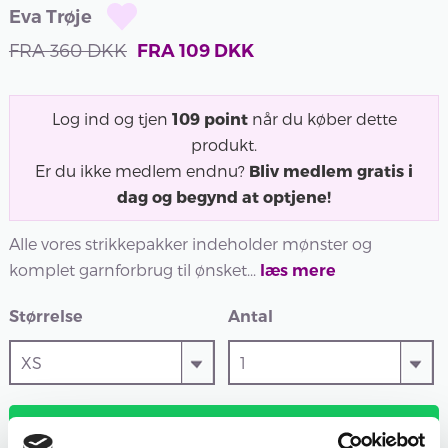
Eva Trøje
FRA
360
DKK
FRA
109
DKK
Log ind og tjen
109
point
når du køber dette
produkt.
Er du ikke medlem endnu?
Bliv medlem gratis i
dag og begynd at optjene!
Alle vores strikkepakker indeholder mønster og
komplet garnforbrug til ønsket...
læs mere
Størrelse
Antal
TILFØJ TIL KURV