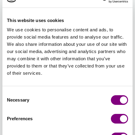
Forventet leveringstid: 3-7 hverdage
This website uses cookies
Antal nøgler
We use cookies to personalise content and ads, to
provide social media features and to analyse our traffic.
-
+
114 - LYS LILLA
We also share information about your use of our site with
Åbn farvevælgeren
our social media, advertising and analytics partners who
may combine it with other information that you’ve
provided to them or that they’ve collected from your use
Samlet sum:
FRA
360
DKK
FRA
109
DKK
of their services.
Nulstil farvevalg
Nulstil antal
Consent
Necessary
Selection
Opskriftsmuligheder
Opskriftsprog
: Dansk
Preferences
Opskrift medfølger i pakken. Print af opskrift på ark af
høj kvalitet
45 DKK