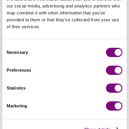
our social media, advertising and analytics partners who
Opskriftsmuligheder
Opskriftsprog
: Dansk
may combine it with other information that you’ve
provided to them or that they’ve collected from your use
Opskrift medfølger i pakken. Print af opskrift på ark af
of their services.
høj kvalitet
45 DKK
Consent
Necessary
Selection
Hvordan bliver man medlem?
læs mere
Preferences
Information
Statistics
Anmeldelser
Marketing