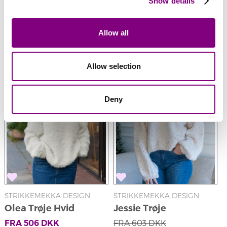
Show details
Se flere strikkepakker i denne garnfarve
SE ALLE
Allow all
50%
Rabat
Allow selection
Deny
STRIKKEMEKKA DESIGN
STRIKKEMEKKA DESIGN
S
Olea Trøje Hvid
Jessie Trøje
FRA
603
DKK
FRA
506
DKK