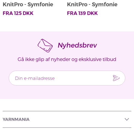
KnitPro - Symfonie
KnitPro - Symfonie
Strømpepinde
Strømpepinde
FRA
125
DKK
FRA
139
DKK
Nyhedsbrev
Gå ikke glip af nyheder og eksklusive tilbud
YARNMANIA