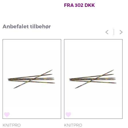
FRA
302
DKK
Anbefalet tilbehør
KNITPRO
KNITPRO
K