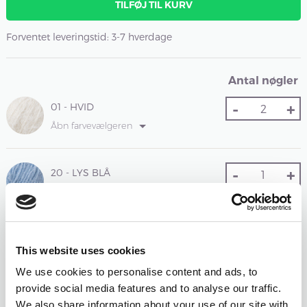
TILFØJ TIL KURV
Forventet leveringstid: 3-7 hverdage
Antal nøgler
-
+
01 - HVID
Åbn farvevælgeren
-
+
20 - LYS BLÅ
Åbn farvevælgeren
Samlet sum:
FRA
407
DKK
This website uses cookies
We use cookies to personalise content and ads, to
Nulstil farvevalg
Nulstil antal
provide social media features and to analyse our traffic.
We also share information about your use of our site with