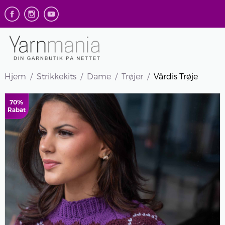
Hjem
Strikkekits
Dame
Trøjer
Vårdis Trøje
70%
Rabat