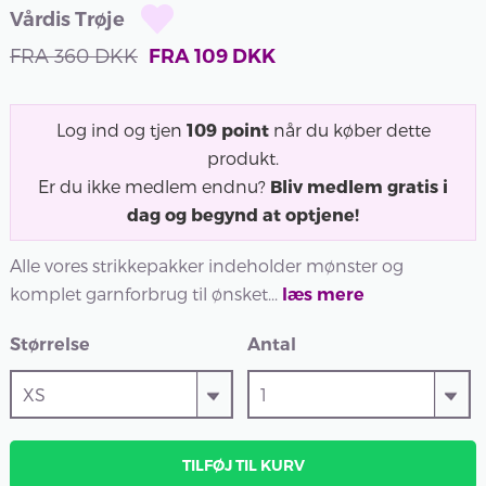
Vårdis Trøje
FRA
360
DKK
FRA
109
DKK
Log ind og tjen
109
point
når du køber dette
produkt.
Er du ikke medlem endnu?
Bliv medlem gratis i
dag og begynd at optjene!
Alle vores strikkepakker indeholder mønster og
komplet garnforbrug til ønsket...
læs mere
Størrelse
Antal
TILFØJ TIL KURV