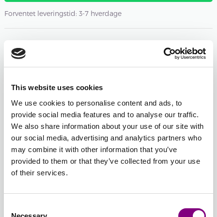
Forventet leveringstid: 3-7 hverdage
Antal nøgler
-
+
132 - FIG
Åbn farvevælgeren
This website uses cookies
We use cookies to personalise content and ads, to
-
+
115 - LILLA
provide social media features and to analyse our traffic.
Åbn farvevælgeren
We also share information about your use of our site with
our social media, advertising and analytics partners who
may combine it with other information that you’ve
-
+
114 - LYS LILLA
provided to them or that they’ve collected from your use
Åbn farvevælgeren
of their services.
-
+
131 - SOLSIKKE
Consent
Necessary
Åbn farvevælgeren