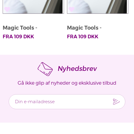
Magic Tools -
Magic Tools -
M
Rundpinner Stainless
Rundpinner Stainless
FRA
109
DKK
FRA
109
DKK
Steel
Steel
Nyhedsbrev
Gå ikke glip af nyheder og eksklusive tilbud