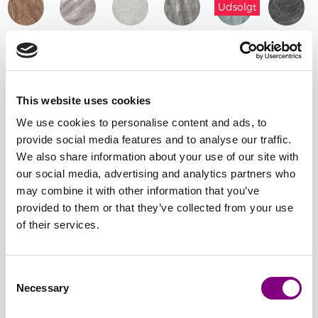
Udsolgt
MØRK
BRUN
309 -
311 - LYS
312 -
313 -
314 -
315 -
LYS
GRÅ 311
PERLEGRÅ
GRÅ 313
STØVET
MØRK
BRUN
- LYS
312 -
- GRÅ
PETROL
GRÅ 315
309 -
GRÅ
PERLEGRÅ
314 -
- MØRK
Udsolgt
Udsolgt
Udsolgt
This website uses cookies
LYS
STØVET
GRÅ
BRUN
PETROL
We use cookies to personalise content and ads, to
320 -
322 -
323 -
324 -
326 -
327 -
provide social media features and to analyse our traffic.
LYS
GRÅBLÅ
MØRK
KONGEBLÅ
MARINEBLÅ
MØRK
We also share information about your use of our site with
BLÅ
322 -
GRÅBLÅ
324 -
326 -
JEANSBL
our social media, advertising and analytics partners who
320 -
GRÅBLÅ
323 -
KONGEBLÅ
MARINEBLÅ
327 -
Udsolgt
may combine it with other information that you’ve
LYS
MØRK
MØRK
provided to them or that they’ve collected from your use
BLÅ
GRÅBLÅ
JEANSBL
328 -
329 -
331 -
332 -
333 -
334 -
of their services.
AQUA
TURKIS
LIME
GRØN
OLIVEN
MØRK
328 -
329 -
331 -
332 -
333 -
GRØN
AQUA
TURKIS
LIME
GRØN
OLIVEN
334 -
Consent
MØRK
Necessary
Selection
GRØN
336 -
338 -
339 -
340 -
344 -
350 -