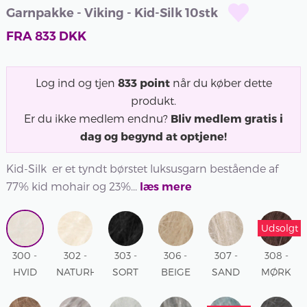
Garnpakke - Viking - Kid-Silk 10stk
FRA
833
DKK
Log ind og tjen
833
point
når du køber dette
produkt.
Er du ikke medlem endnu?
Bliv medlem gratis i
dag og begynd at optjene!
Kid-Silk er et tyndt børstet luksusgarn bestående af
77% kid mohair og 23%...
læs mere
Udsolgt
300 -
302 -
303 -
306 -
307 -
308 -
HVID
NATURHVID
SORT
BEIGE
SAND
MØRK
300 -
302 -
303 -
306 -
307 -
BRUN
HVID
NATURHVID
SORT
BEIGE
SAND
308 -