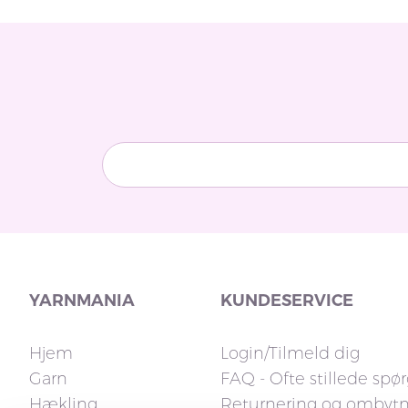
YARNMANIA
KUNDESERVICE
Hjem
Login/Tilmeld dig
Garn
FAQ - Ofte stillede spø
Hækling
Returnering og ombyt