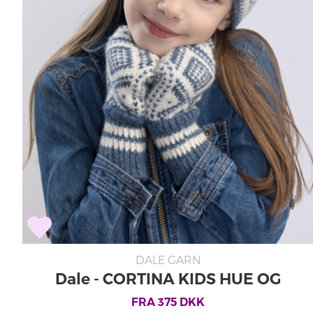
DALE GARN
Dale - CORTINA KIDS HUE OG
VANTER 405-09
FRA
375
DKK