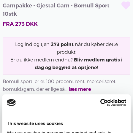
Garnpakke - Gjestal Garn - Bomull Sport
10stk
FRA
273
DKK
Log ind og tjen
273
point
når du køber dette
produkt.
Er du ikke medlem endnu?
Bliv medlem gratis i
dag og begynd at optjene!
Bomull sport er et 100 procent rent, merceriseret
bomuldsgarn, der er lige så...
læs mere
Udsolgt
Udsolgt
300 -
301 -
302 -
305 -
307 -
323 -
This website uses cookies
NATUR
SORT
HVID
VALMUE
MARINE
LYS
We use cookies to personalise content and ads, to