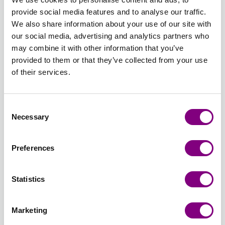
300 -
301 -
302 -
RØD
307 -
ROSA
provide social media features and to analyse our traffic.
NATUR
SORT
HVID
305 -
MARINE
323 -
We also share information about your use of our site with
VALMUE
LYS
our social media, advertising and analytics partners who
RØD
ROSA
326 -
331 -
337 -
340 -
357 -
365 -
may combine it with other information that you’ve
VIOLBLÅ
LILLA
ORANGE
MELLEMBLÅ
GUL
OLIVEN
provided to them or that they’ve collected from your use
326 -
331 -
337 -
340 -
357 -
365 -
of their services.
VIOLBLÅ
LILLA
ORANGE
MELLEMBLÅ
GUL
OLIVEN
Udsolgt
375 -
381 -
384 -
385 -
386 -
388 -
Consent
BRUN
SØLVGRÅ
KITT
DUS
BLÅGRØN
LYS
Necessary
Selection
375 -
381 -
384 -
ROSE
386 -
DENIM
BRUN
SØLVGRÅ
KITT
385 -
BLÅGRØN
388 -
Udsolgt
Udsolgt
Udsolgt
Udsolgt
Udsolgt
Preferences
DUS
LYS
ROSE
DENIM
390 -
391 -
392 -
393 -
394 -
395 -
PINK
SKARP
NØDDEBRUN
MULDVARP
GUL/ORANGE
ROSA/OR
Statistics
390 -
GRØN
392 -
393 -
PRINT
PRINT
PINK
391 -
NØDDEBRUN
MULDVARP
394 -
395 -
Udsolgt
Udsolgt
Marketing
SKARP
GUL/ORANGE
ROSA/OR
GRØN
PRINT
PRINT