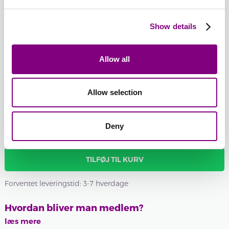
396 -
397 -
TURKIS/LILLA
GRØN/PETROL
Show details
PRINT
PRINT
-
+
396 -
397 -
300 - NATUR
TURKIS/LILLA
GRØN/PETROL
Batchnummer:
Allow all
PRINT
PRINT
Samlet sum:
FRA
273
DKK
Allow selection
Ønsker du et bestemt batchnummer, kan du vælge det her
Vis batchnummer
Deny
TILFØJ TIL KURV
Forventet leveringstid: 3-7 hverdage
Hvordan bliver man medlem?
læs mere