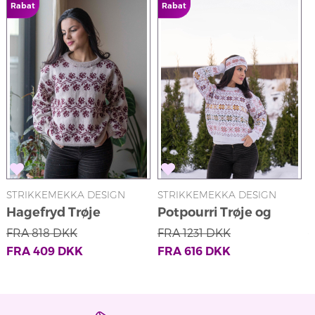
Rabat
Rabat
STRIKKEMEKKA DESIGN
STRIKKEMEKKA DESIGN
S
Hagefryd Trøje
Potpourri Trøje og
Pandebånd
FRA
818
DKK
FRA
1231
DKK
FRA
409
DKK
FRA
616
DKK