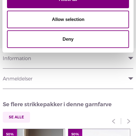
45 DKK
Allow selection
Hvordan bliver man medlem?
læs mere
Deny
Information
Anmeldelser
Se flere strikkepakker i denne garnfarve
SE ALLE
50%
50%