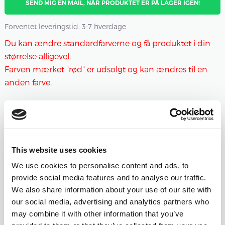
SEND MIG EN MAIL, NÅR PRODUKTET ER PÅ LAGER IGEN!
Forventet leveringstid: 3-7 hverdage
Du kan ændre standardfarverne og få produktet i din
størrelse alligevel.
Farven mærket "rød" er udsolgt og kan ændres til en
anden farve.
Antal nøgler
-
+
124 - BORDEAUX
This website uses cookies
Åbn farvevælgeren
We use cookies to personalise content and ads, to
provide social media features and to analyse our traffic.
-
+
105 - KOKSGRÅ
We also share information about your use of our site with
MELERET
our social media, advertising and analytics partners who
may combine it with other information that you’ve
Åbn farvevælgeren