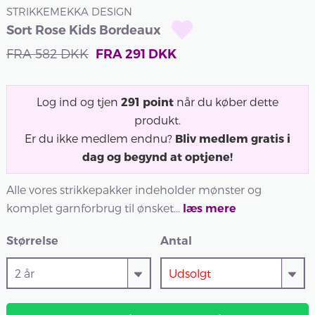
STRIKKEMEKKA DESIGN
Sort Rose Kids Bordeaux
FRA
582
DKK
FRA
291
DKK
Log ind og tjen
291
point
når du køber dette
produkt.
Er du ikke medlem endnu?
Bliv medlem gratis i
dag og begynd at optjene!
Alle vores strikkepakker indeholder mønster og
komplet garnforbrug til ønsket...
læs mere
Størrelse
Antal