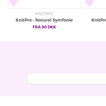
KNITPRO
KnitPro - Natural Symfonie
KnitPr
Rundpinde
FRA
90
DKK