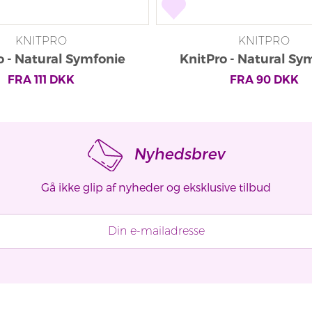
KNITPRO
KNITPRO
o - Natural Symfonie
KnitPro - Natural Sy
Rundpinde
Rundpinde
FRA
111
DKK
FRA
90
DKK
Nyhedsbrev
Gå ikke glip af nyheder og eksklusive tilbud