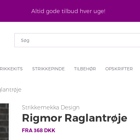
Altid gode tilbud hver uge!
RIKKEKITS
STRIKKEPINDE
TILBEHØR
OPSKRIFTER
lantrøje
Strikkemekka Design
Rigmor Raglantrøje
FRA
368
DKK