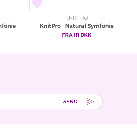
KNITPRO
mfonie
KnitPro - Natural Symfonie
Rundpinde
FRA
111
DKK
SEND