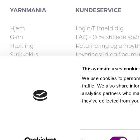
YARNMANIA
KUNDESERVICE
Hjem
Login/Tilmeld dig
Garn
FAQ - Ofte stillede spø
Hækling
Returnering og ombyt
Strikkekits
Leveringstid og fragtm
Strikkepinde
Fakturaspørgsmål
This website uses cookie
Tilbehør
Reklamation og fortryd
We use cookies to personal
Opskrifter
Kontakt os
traffic. We also share info
Gavekort
analytics partners who may
they’ve collected from your
Consent
Copyright ® 2026 All rights reserved