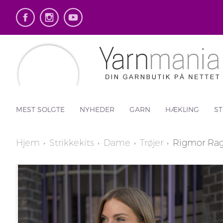
MEST SOLGTE
NYHEDER
GARN
HÆKLING
ST
Hjem
Strikkekits
Dame
Trøjer
Rigmor Rag