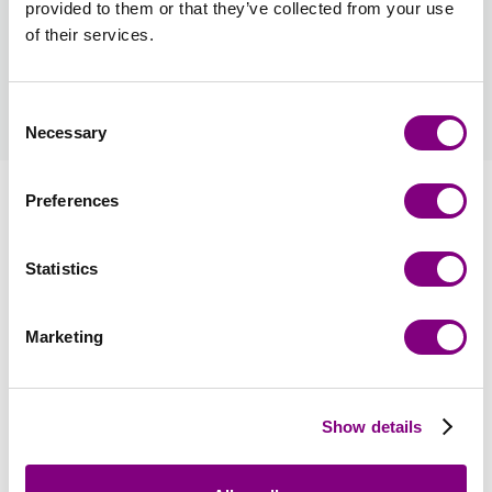
provided to them or that they’ve collected from your use
of their services.
Hvordan bliver man medlem?
læs mere
Consent
Necessary
Selection
Information
Preferences
Statistics
Anmeldelser
Marketing
Se flere strikkepakker i denne garnfarve
SE ALLE
Show details
50%
50%
Rabat
Rabat