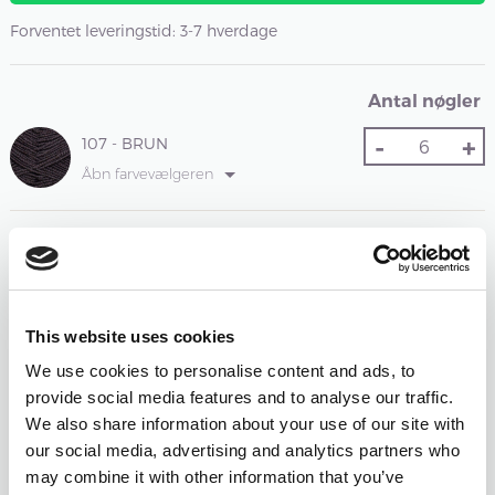
Forventet leveringstid: 3-7 hverdage
Antal nøgler
-
+
107 - BRUN
Åbn farvevælgeren
Samlet sum:
FRA
422
DKK
FRA
211
DKK
Nulstil farvevalg
Nulstil antal
This website uses cookies
We use cookies to personalise content and ads, to
Opskriftsmuligheder
Opskriftsprog
: Dansk
provide social media features and to analyse our traffic.
We also share information about your use of our site with
Opskrift medfølger i pakken. Print af opskrift på ark af
our social media, advertising and analytics partners who
høj kvalitet
may combine it with other information that you’ve
45 DKK