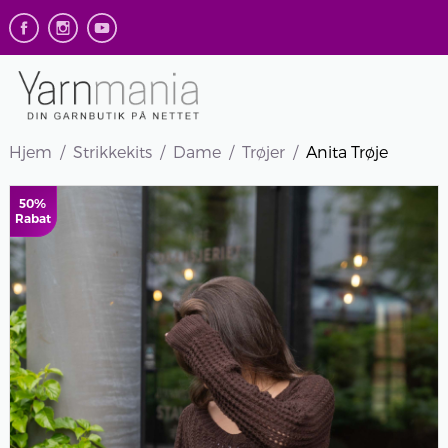
Hjem
Strikkekits
Dame
Trøjer
Anita Trøje
50%
Rabat