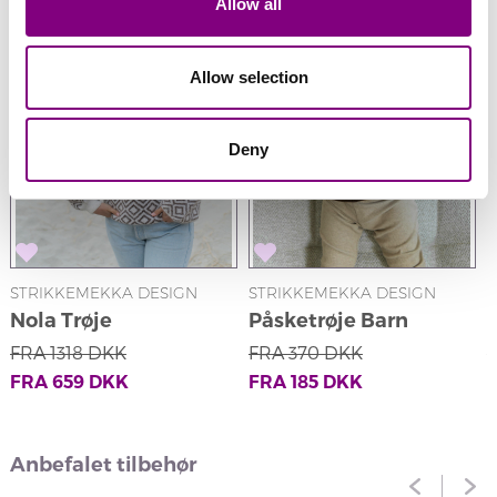
Allow all
Allow selection
Deny
STRIKKEMEKKA DESIGN
STRIKKEMEKKA DESIGN
S
Nola Trøje
Påsketrøje Barn
FRA
1318
DKK
FRA
370
DKK
FRA
659
DKK
FRA
185
DKK
Anbefalet tilbehør