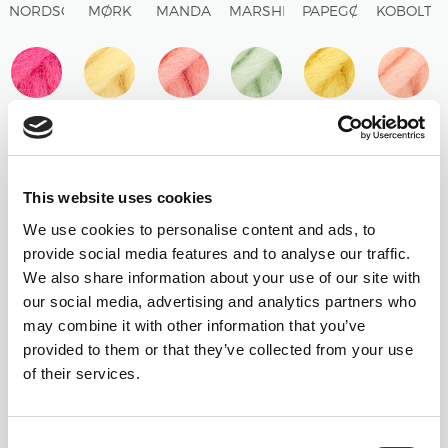
NORDSØEN
MØRK
MANDARIN
MARSHMALLOW
PAPEGØJEGRØN
KOBOLTB
UNI
PETROL
UNI
UNI
UNI
UNI
MIX
105 -
106 -
107 -
108 -
109 -
110 -
MAGENTA
LIMONADE
FERSKEN
PISTACIEIS
MÆLKEBØTTE
LYS
UNI
UNI
ROSA
UNI
UNI
FERSKEN
UNI
UNI
This website uses cookies
We use cookies to personalise content and ads, to
111 -
112 -
113 -
114 -
115 -
116 -
provide social media features and to analyse our traffic.
KORAL
SØD
ROSENBLAD
LAVENDELFROST
LYS
MIDNAT
We also share information about your use of our site with
UNI
ABRIKOS
UNI
UNI
OLIVEN
SKYGGE
our social media, advertising and analytics partners who
UNI
UNI
UNI
may combine it with other information that you’ve
provided to them or that they’ve collected from your use
117 -
118 -
119 -
120 -
121 -
122 -
of their services.
MANDEL
DARK
BLOMMEVIN
RØD
RUBINRØD
DARK
UNI
GRAPE
UNI
UNI
UNI
NAVY
UNI
UNI
Consent