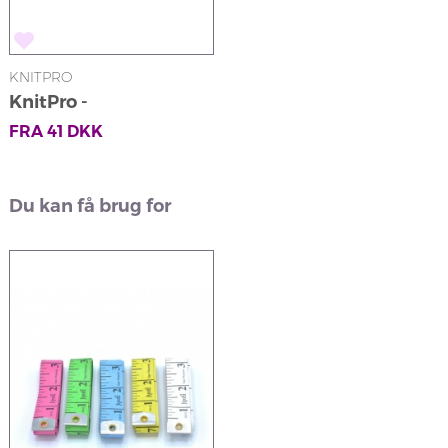
KNITPRO
KnitPro -
Maskeopsamlere
FRA
41
DKK
Du kan få brug for