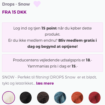
Drops - Snow
FRA
15
DKK
Log ind og tjen
15
point
når du køber dette
produkt.
Er du ikke medlem endnu?
Bliv medlem gratis i
dag og begynd at optjene!
Producentens vejledende udsalgspris er
18
,-
Yarnmanias pris i dag er
15
,-
SNOW - Perfekt til filtning! DROPS Snow er et blødt,
tykt og letstrikket...
læs mere