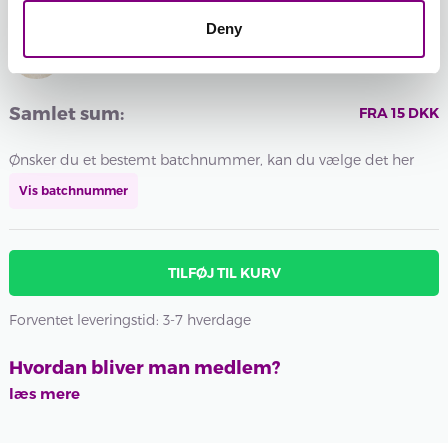
DRYS
PRINT
PRINT
Deny
-
+
PRINT
01 - NATUR UNI
Batchnummer:
Samlet sum:
FRA
15
DKK
Ønsker du et bestemt batchnummer, kan du vælge det her
Vis batchnummer
TILFØJ TIL KURV
Forventet leveringstid: 3-7 hverdage
Hvordan bliver man medlem?
læs mere