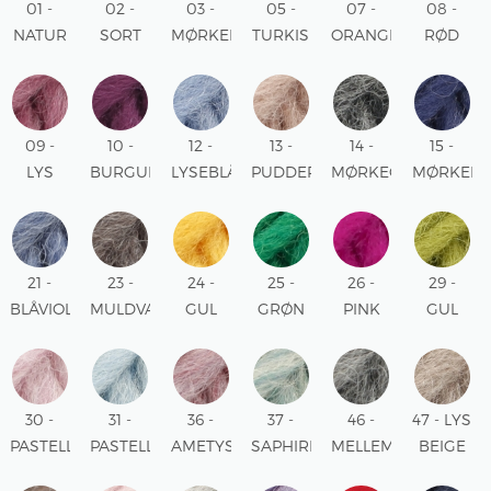
01 -
02 -
03 -
05 -
07 -
08 -
NATUR
SORT
MØRKEBRUN
TURKIS
ORANGE
RØD
UNI
UNI
UNI
UNI
UNI
UNI
09 -
10 -
12 -
13 -
14 -
15 -
LYS
BURGUNDER
LYSEBLÅ
PUDDER
MØRKEGRÅ
MØRKEBL
BURGUNDER
UNI
UNI
UNI
UNI
UNI
UNI
21 -
23 -
24 -
25 -
26 -
29 -
BLÅVIOLET
MULDVARP
GUL
GRØN
PINK
GUL
MIX
MIX
UNI
UNI
UNI
GRØN
UNI
30 -
31 -
36 -
37 -
46 -
47 - LYS
PASTELLROSA
PASTELLBLÅ
AMETYST
SAPHIRE
MELLEMGRÅ
BEIGE
UNI
UNI
MIX
MIX
UNI
MIX