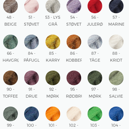
48 -
51 -
53 - LYS
54 -
56 -
57 -
BEIGE
STØVET
GRÅ
STØVET
JULERØD
MARINEB
MIX
ROSA
UNI
LILLA
UNI
UNI
UNI
UNI
66 -
84 -
85 -
86 -
87 -
88 -
HAVGRØN
PÅFUGLBLÅ
KARRY
KOBBER
TÅGE
KRIDT
UNI
MIX
MIX
MIX
MIX
UNI
90 -
91 -
92 -
95 -
97 -
98 -
TOFFEE
DRUE
MØRK
RØDBRUN
MØRK
SALVIE
UNI
UNI
MOS
UNI
EFEU
GRØN
UNI
UNI
UNI
99 -
100 -
101 -
102 -
103 -
104 -