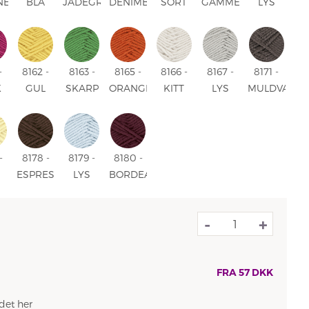
NE
BLÅ
JADEGRØN
DENIMBLÅ
SORT
GAMMELROSA
LYS
JADE
-
8162 -
8163 -
8165 -
8166 -
8167 -
8171 -
K
GUL
SKARP
ORANGE
KITT
LYS
MULDVARP
GRØN
GRÅ
-
8178 -
8179 -
8180 -
ESPRESSO
LYS
BORDEAUX
BLÅ
-
+
FRA
57
DKK
det her