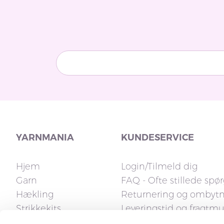
YARNMANIA
KUNDESERVICE
Hjem
Login/Tilmeld dig
Garn
FAQ - Ofte stillede spø
Hækling
Returnering og ombyt
Strikkekits
Leveringstid og fragtm
Strikkepinde
Fakturaspørgsmål