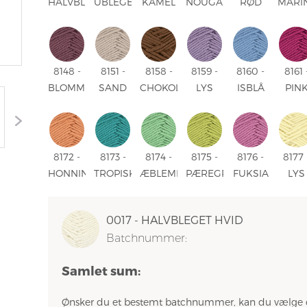
HALVBLEGET
UBLEGET
KAMEL
NOUGAT
RØD
MARI
HVID
HVID
8148 -
8151 -
8158 -
8159 -
8160 -
8161 
BLOMME
SAND
CHOKOLADE
LYS
ISBLÅ
PIN
LAVENDEL
8172 -
8173 -
8174 -
8175 -
8176 -
8177 
HONNINGMELON
TROPISK
ÆBLEMINT
PÆREGRØN
FUKSIA
LYS
BLÅ
GUL
0017 - HALVBLEGET HVID
Batchnummer:
Samlet sum:
Ønsker du et bestemt batchnummer, kan du vælge 