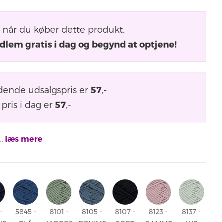
når du køber dette produkt.
dlem gratis i dag og begynd at optjene!
dende udsalgspris er
57
,-
pris i dag er
57
,-
..
læs mere
-
5845 -
8101 -
8105 -
8107 -
8123 -
8137 -