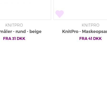
KNITPRO
KNITPRO
åler - rund - beige
KnitPro - Maskeops
FRA
31
DKK
FRA
41
DKK