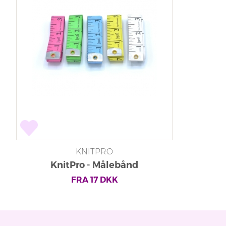
KNITPRO
KnitPro - Målebånd
FRA
17
DKK