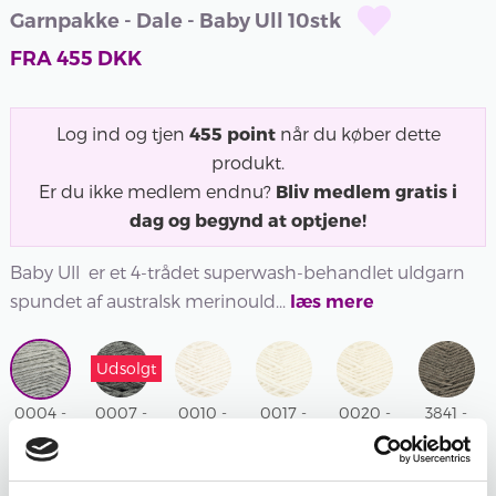
Garnpakke - Dale - Baby Ull 10stk
FRA
455
DKK
Log ind og tjen
455
point
når du køber dette
produkt.
Er du ikke medlem endnu?
Bliv medlem gratis i
dag og begynd at optjene!
Baby Ull er et 4-trådet superwash-behandlet uldgarn
spundet af australsk merinould...
læs mere
Udsolgt
0004 -
0007 -
0010 -
0017 -
0020 -
3841 -
LYS
GRÅ
BLEGET
HALVBLEGET
UBLEGET
BEIGE
GRÅ
MELERET
HVID
HVID
HVID
MELERET
MELERET
0007 -
0010 -
0017 -
0020 -
3841 -