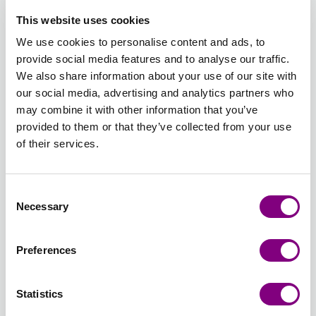
Udsolgt
Udsolgt
0004 -
GRÅ
BLEGET
HALVBLEGET
UBLEGET
BEIGE
This website uses cookies
LYS
MELERET
HVID
HVID
HVID
MELERET
4018 -
5755 -
5931 -
8502 -
8503 -
8506 -
We use cookies to personalise content and ads, to
GRÅ
RØD
MARINE
DUS
DUS
MØRK
DENIMBL
provide social media features and to analyse our traffic.
MELERET
4018 -
5755 -
BLÅ
GAMMELROSA
GAMMELROSA
8506 -
We also share information about your use of our site with
RØD
MARINE
5931 -
8502 -
8503 -
DENIMBL
our social media, advertising and analytics partners who
Udsolgt
Udsolgt
DUS
DUS
MØRK
may combine it with other information that you’ve
BLÅ
GAMMELROSA
GAMMELROSA
8520 -
8522 -
8532 -
8533 -
8534 -
8535 -
provided to them or that they’ve collected from your use
DUS
ROSE
LYS
ISBLÅ
PINK
GUL
of their services.
JADEGRØN
8522 -
LAVENDEL
8533 -
8534 -
8535 -
8520 -
ROSE
8532 -
ISBLÅ
PINK
GUL
Udsolgt
Udsolgt
DUS
LYS
Consent
Necessary
JADEGRØN
LAVENDEL
Selection
8536 -
8537 -
8538 -
8539 -
8540 -
8541 -
SKARP
MINTGRØN
MULDVARP
KITT
KONGEBLÅ
GRANGR
GRØN
8537 -
8538 -
8539 -
8540 -
8541 -
Preferences
8536 -
MINTGRØN
MULDVARP
KITT
KONGEBLÅ
GRANGR
Udsolgt
Udsolgt
Udsolgt
SKARP
Statistics
GRØN
8542 -
8543 -
8544 -
8545 -
8546 -
8547 -