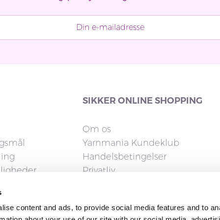
SIKKER ONLINE SHOPPING
Om os
rgsmål
Yarnmania Kundeklub
ning
Handelsbetingelser
uligheder
Privatliv
Cookies
s
elsesret
ise content and ads, to provide social media features and to an
rmation about your use of our site with our social media, advertis