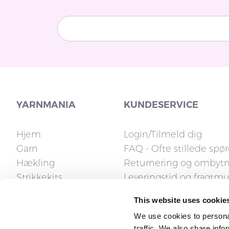
YARNMANIA
KUNDESERVICE
Hjem
Login/Tilmeld dig
Garn
FAQ - Ofte stillede spø
Hækling
Returnering og ombyt
Strikkekits
Leveringstid og fragtm
Strikkepinde
Fakturaspørgsmål
This website uses cookie
Tilbehør
Reklamation og fortryd
We use cookies to personal
Opskrifter
Kontakt os
traffic. We also share info