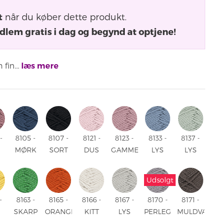
t
når du køber dette produkt.
dlem gratis i dag og begynd at optjene!
 fin...
læs mere
-
8105 -
8107 -
8121 -
8123 -
8133 -
8137 -
S
MØRK
SORT
DUS
GAMMELROSA
LYS
LYS
ELROSA
DENIMBLÅ
8107 -
ROSA
8123 -
DENIM
JADE
-
8105 -
SORT
8121 -
GAMMELROSA
8133 -
8137 -
Udsolgt
S
MØRK
DUS
LYS
LYS
ELROSA
DENIMBLÅ
ROSA
DENIM
JADE
-
8163 -
8165 -
8166 -
8167 -
8170 -
8171 -
SKARP
ORANGE
KITT
LYS
PERLEGRÅ
MULDVARP