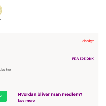
-
GRØN
8163 -
8166 -
GRÅ
8170 -
8171 -
8163 -
SKARP
KITT
8167 -
PERLEGRÅ
MULDVARP
SKARP
GRØN
LYS
GRØN
GRÅ
-
-
Udsolgt
FRA
595
DKK
det her
Hvordan bliver man medlem?
N!
læs mere