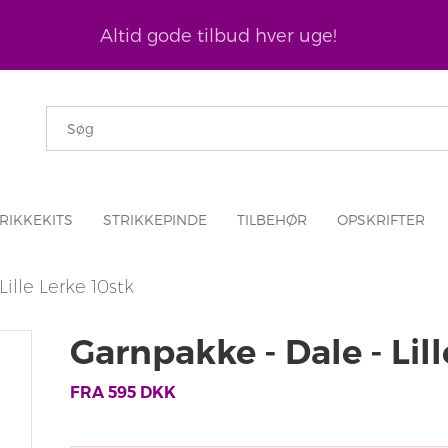
Altid gode tilbud hver uge!
RIKKEKITS
STRIKKEPINDE
TILBEHØR
OPSKRIFTER
ille Lerke 10stk
Garnpakke - Dale - Lill
FRA
595
DKK