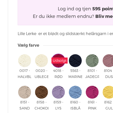
Log ind og tjen
595
poin
Er du ikke medlem endnu?
Bliv me
Lille Lerke er et blødt og slidstærkt helårsgarn i en
Vælg farve
Udsolgt
0017 -
0020 -
4018 -
5563 -
8101 -
8104 
HALVBLEGET
UBLEGET
RØD
MARINE
JADEGRØN
DU
HVID
HVID
4018 -
5563 -
8101 -
GAMM
0017 -
0020 -
RØD
MARINE
JADEGRØN
8104 
HALVBLEGET
UBLEGET
DU
HVID
HVID
GAMM
8151 -
8158 -
8159 -
8160 -
8161 -
8162 
SAND
CHOKOLADE
LYS
ISBLÅ
PINK
GUL