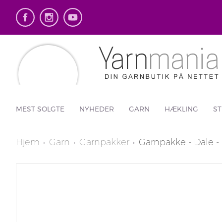
MEST SOLGTE
NYHEDER
GARN
HÆKLING
ST
Hjem
Garn
Garnpakker
Garnpakke - Dale - L