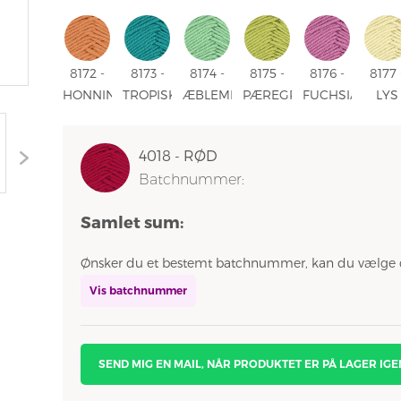
8151 -
8158 -
LAVENDEL
8160 -
8161 -
8162 
SAND
CHOKOLADE
8159 -
ISBLÅ
PINK
GUL
LYS
LAVENDEL
8172 -
8173 -
8174 -
8175 -
8176 -
8177 
HONNINGMELON
TROPISK
ÆBLEMINT
PÆREGRØN
FUCHSIA
LYS
8172 -
BLÅ
8174 -
8175 -
8176 -
GUL
HONNINGMELON
8173 -
ÆBLEMINT
PÆREGRØN
FUCHSIA
8177 
4018 - RØD
TROPISK
LYS
Batchnummer:
BLÅ
GUL
Samlet sum:
Ønsker du et bestemt batchnummer, kan du vælge 
Vis batchnummer
SEND MIG EN MAIL, NÅR PRODUKTET ER PÅ LAGER IGE