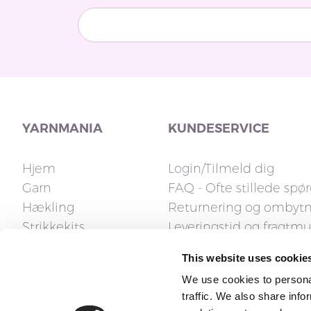
YARNMANIA
KUNDESERVICE
Hjem
Login/Tilmeld dig
Garn
FAQ - Ofte stillede spø
Hækling
Returnering og ombyt
Strikkekits
Leveringstid og fragtm
Strikkepinde
Fakturaspørgsmål
This website uses cookie
Tilbehør
Reklamation og fortryd
We use cookies to personal
Opskrifter
Kontakt os
traffic. We also share info
Gavekort