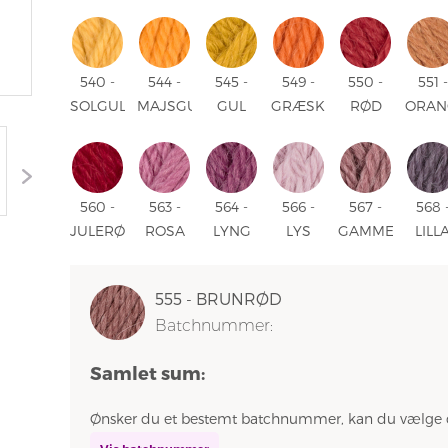
- BLÅ
BLÅ 523
BLÅ 525
526 -
527 -
PETR
-
- MØRK
MARINE
JEANSBLÅ
528 
PETROL
BLÅ
LYS
BLÅ
PETR
540 -
544 -
545 -
549 -
550 -
551 -
SOLGUL
MAJSGUL
GUL
GRÆSKER
RØD
ORAN
540 -
544 -
545 -
549 -
550 -
551 -
SOLGUL
MAJSGUL
GUL
GRÆSKER
RØD
ORAN
560 -
563 -
564 -
566 -
567 -
568 
JULERØD
ROSA
LYNG
LYS
GAMMELROSA
LILL
560 -
563 -
564 -
ROSA
567 -
568 
JULERØD
ROSA
LYNG
566 -
GAMMELROSA
LILL
555 - BRUNRØD
LYS
Batchnummer:
ROSA
Samlet sum:
Ønsker du et bestemt batchnummer, kan du vælge 