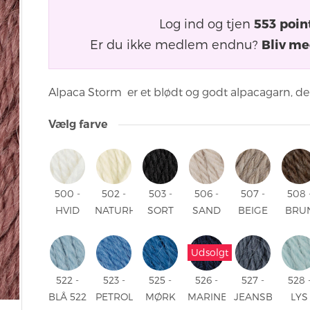
Log ind og tjen
553
poin
Er du ikke medlem endnu?
Bliv me
Alpaca Storm er et blødt og godt alpacagarn, der
Vælg farve
500 -
502 -
503 -
506 -
507 -
508 
HVID
NATURHVID
SORT
SAND
BEIGE
BRU
500 -
502 -
503 -
506 -
507 -
508 
HVID
NATURHVID
SORT
SAND
BEIGE
BRU
Udsolgt
522 -
523 -
525 -
526 -
527 -
528 
BLÅ 522
PETROL
MØRK
MARINE
JEANSBLÅ
LYS