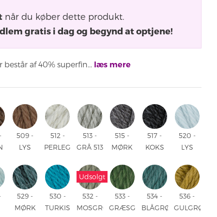
t
når du køber dette produkt.
dlem gratis i dag og begynd at optjene!
 består af 40% superfin...
læs mere
-
509 -
512 -
513 -
515 -
517 -
520 -
N
LYS
PERLEGRÅ
GRÅ 513
MØRK
KOKS
LYS
-
BRUN
512 -
- GRÅ
GRÅ
517 -
BLÅ
N
509 -
PERLEGRÅ
515 -
KOKS
520 -
Udsolgt
LYS
MØRK
LYS
BRUN
GRÅ
BLÅ
-
529 -
530 -
532 -
533 -
534 -
536 -
MØRK
TURKIS
MOSGRØN
GRÆSGRØN
BLÅGRØN
GULGRØN