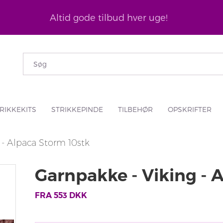
Altid gode tilbud hver uge!
RIKKEKITS
STRIKKEPINDE
TILBEHØR
OPSKRIFTER
 - Alpaca Storm 10stk
Garnpakke - Viking - 
FRA
553
DKK