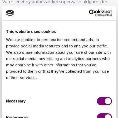
Varm er et nylonforstærket superwash uldgarn, der
giver farverige stribede...
læs mere
Udsolgt
This website uses cookies
5101 -
5102 -
5103 -
5104 -
5105 -
5106 -
We use cookies to personalise content and ads, to
GUL/ORANGE/LILLA
TURKIS/LILLA/BLÅ
BEIGE/BRUN/BLÅLILLA
ISROSA/LYS
PÆREGRØN/BLÅ/LILL
ROSA/TUR
provide social media features and to analyse our traffic.
PRINT
PRINT
PRINT
BLÅ
PRINT
PRINT
We also share information about your use of our site with
5101 -
5102 -
5103 -
PRINT
5105 -
5106 -
our social media, advertising and analytics partners who
GUL/ORANGE/LILLA
TURKIS/LILLA/BLÅ
BEIGE/BRUN/BLÅLILLA
5104 -
PÆREGRØN/BLÅ/LILL
ROSA/TUR
may combine it with other information that you’ve
PRINT
PRINT
PRINT
ISROSA/LYS
PRINT
PRINT
5107 -
5108 -
5109 -
provided to them or that they’ve collected from your use
BLÅ
AQUA/BLÅLILLA/TURKIS
PINK/AQUA/ORANGE
RØD/GRØN/GLITTER
of their services.
PRINT
PRINT
PRINT
PRINT
Udsolgt
5101 -
5107 -
5108 -
5109 -
AQUA/BLÅLILLA/TURKIS
PINK/AQUA/ORANGE
RØD/GRØN/GLITTER
GUL/ORANGE/LILLA
Consent
PRINT
PRINT
PRINT
PRINT
Necessary
Selection
Batchnummer:
Preferences