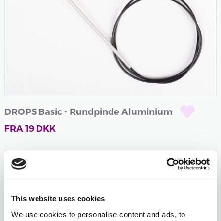
DROPS Basic - Rundpinde Aluminium
FRA
19
DKK
Log ind og tjen
19
point
når du køber dette
produkt.
Er du ikke medlem endnu?
Bliv medlem gratis i
This website uses cookies
dag og begynd at optjene!
We use cookies to personalise content and ads, to