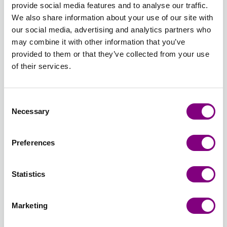
DROPS Basic rundpinde i aluminium.
læs mere
provide social media features and to analyse our traffic.
We also share information about your use of our site with
Længde
Tykkelse
our social media, advertising and analytics partners who
may combine it with other information that you’ve
2.00 mm
provided to them or that they’ve collected from your use
of their services.
Antal
Consent
Necessary
Selection
Preferences
TILFØJ TIL KURV
Forventet leveringstid: 3-7 hverdage
Statistics
Hvordan bliver man medlem?
Marketing
læs mere