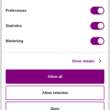
Preferences
Nulstil farvevalg
Nulstil antal
Statistics
Opskriftsmuligheder
Opskriftsprog
: Dansk
Marketing
Opskrift medfølger i pakken. Print af opskrift på ark af
høj kvalitet
45 DKK
Show details
Hvordan bliver man medlem?
Allow all
læs mere
Allow selection
Information
Deny