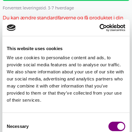
Forventet leveringstid: 3-7 hverdage
Du kan ændre standardfarverne og få produktet i din
størrelse alligevel.
Farven mærket "rød" er udsolgt og kan ændres til en
anden farve.
This website uses cookies
We use cookies to personalise content and ads, to
Antal nøgler
provide social media features and to analyse our traffic.
We also share information about your use of our site with
-
+
306 - ABRIKOS
our social media, advertising and analytics partners who
Åbn farvevælgeren
may combine it with other information that you’ve
provided to them or that they’ve collected from your use
of their services.
-
+
838 - KORAL
Åbn farvevælgeren
Consent
Necessary
Selection
Samlet sum:
FRA
740
DKK