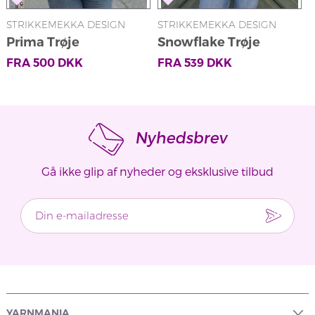
STRIKKEMEKKA DESIGN
STRIKKEMEKKA DESIGN
S
Prima Trøje
Snowflake Trøje
FRA
500
DKK
FRA
539
DKK
Nyhedsbrev
Gå ikke glip af nyheder og eksklusive tilbud
YARNMANIA