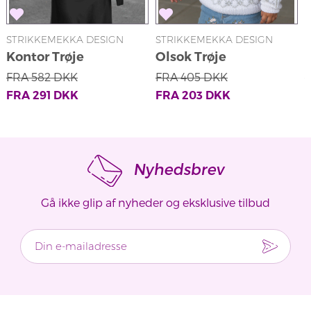
STRIKKEMEKKA DESIGN
STRIKKEMEKKA DESIGN
S
Kontor Trøje
Olsok Trøje
FRA
582
DKK
FRA
405
DKK
FRA
291
DKK
FRA
203
DKK
Nyhedsbrev
Gå ikke glip af nyheder og eksklusive tilbud