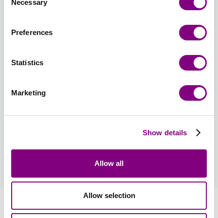
Necessary
Selection
Samlet sum:
FRA
641
DKK
FRA
321
DKK
Preferences
Nulstil farvevalg
Nulstil antal
Statistics
Opskriftsmuligheder
Opskriftsprog
: Dansk
Marketing
Opskrift medfølger i pakken. Print af opskrift på ark af
høj kvalitet
45 DKK
Show details
Hvordan bliver man medlem?
Allow all
læs mere
Allow selection
Information