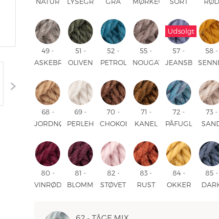
NATUR
LYSEGRÅ
GRÅ
MØRKEGRÅ
SORT
RØ
UNI
MIX
MIX
MIX
UNI
UNI
Udsolgt
49 -
51 -
52 -
55 -
57 -
58 -
ASKEBRUN
OLIVEN
PETROL
NOUGAT
JEANSBLÅ
SENN
MIX
MELERED
UNI
MIX
UNI
UNI
UNI
68 -
69 -
70 -
71 -
72 -
73 -
JORDNØD
PERLEHVIDT
CHOKOLADE
KANEL
PÅFUGLEBLÅ
SAN
UNI
UNI
UNI
MIX
MIX
MIX
80 -
81 -
82 -
83 -
84 -
85 -
VINRØD
BLOMMEVIN
STØVET
RUST
OKKER
DAR
UNI
UNI
ROSA
UNI
UNI
WAS
UNI
UNI
62 - TÅGE MIX