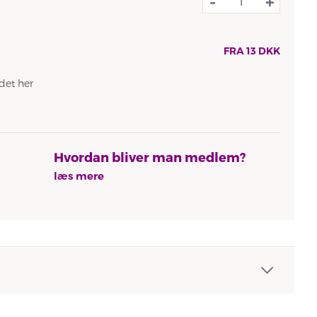
-
+
FRA
13
DKK
det her
Hvordan bliver man medlem?
læs mere