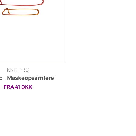
KNITPRO
o - Maskeopsamlere
FRA
41
DKK