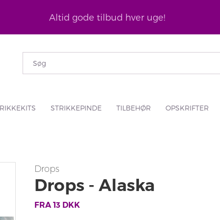
Altid gode tilbud hver uge!
RIKKEKITS
STRIKKEPINDE
TILBEHØR
OPSKRIFTER
Drops
Drops - Alaska
FRA
13
DKK