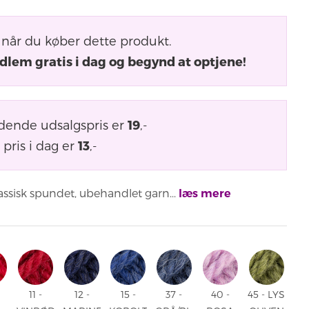
når du køber dette produkt.
dlem gratis i dag og begynd at optjene!
dende udsalgspris er
19
,-
pris i dag er
13
,-
assisk spundet, ubehandlet garn...
læs mere
11 -
12 -
15 -
37 -
40 -
45 - LYS