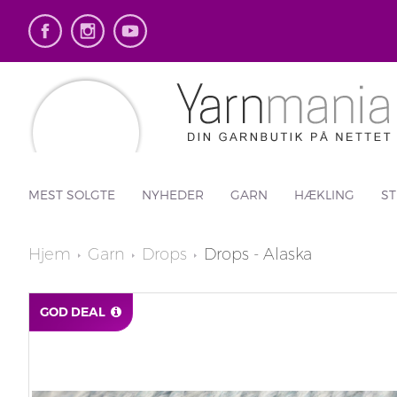
MEST SOLGTE
NYHEDER
GARN
HÆKLING
ST
Hjem
Garn
Drops
Drops - Alaska
GOD DEAL