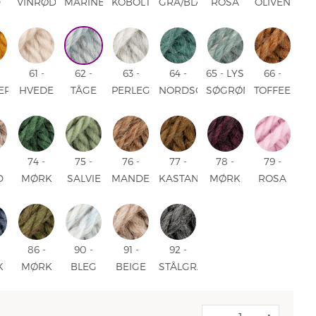
D
VINRØDUNI
MARINE
KOBOLTBLÅ
GRÅ/BLÅ
ROSA
OLIVEN
UNI
UNI
UNI
LAVENDEL
UNI
MIX
61 -
62 -
63 -
64 -
65 - LYS
66 -
EP
HVEDE
TÅGE
PERLEGRÅ
NORDSØ
SØGRØN
TOFFEE
UNI
MIX
MIX
MIX
MIX
MIX
74 -
75 -
76 -
77 -
78 -
79 -
D
MØRK
SALVIE
MANDEL
KASTANJE
MØRK
ROSA
VEDBEND
GRØN
MIX
MIX
DRUE
KRIT
UNI
UNI
MIX
UNI
86 -
90 -
91 -
92 -
K
MØRK
BLEG
BEIGE
STÅLGRÅ
H
MOSGRØNN
HIMMEL
MIX
MIX
MIX
MIX