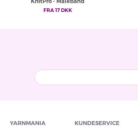
KnitPro - Målebånd
FRA
17
DKK
YARNMANIA
KUNDESERVICE