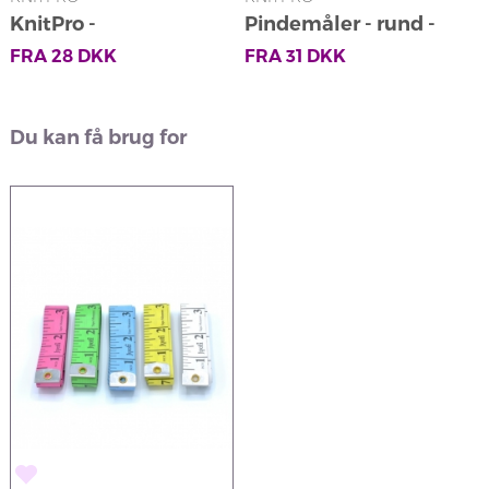
KnitPro -
Pindemåler - rund -
K
Pindebeskyttere
beige
FRA
28
DKK
FRA
31
DKK
Du kan få brug for