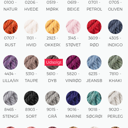
0100 -
0206 -
0519 -
0619 -
0701 -
0705 -
NATUR
HVEDE
MØRK
BEIGE
PETROL
OLIVEN
UNI
MIX
GRÅ
MIX
MIX
MIX
MIX
0707 -
1101 -
2923 -
3145 -
3609 -
4305 -
RUST
HVID
OKKERGUL
STØVET
RØD
INDIGO
MIX
UNI
UNI
ROSA
UNI
BLÅ
UNI
UNI
Udsolgt
4434 -
5310 -
5610 -
5820 -
6235 -
7810 -
LILLA/VIOLET
TAUPE
DYB
VINRØD
JEANSBLÅ
KHAKI
MIX
GRÅ
TAUPE
UNI
UNI
UNI
UNI
UNI
8465 -
8903 -
9015 -
9016 -
9018 -
9020 -
STENGRÅ
SORT
GRÅ
MARINE
SØGRØN
PERLEGR
UNI
UNI
MIX
UNI
MIX
MIX