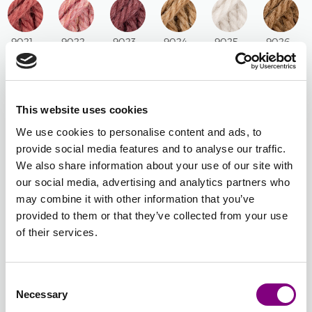
9021 -
9022 -
9023 -
9024 -
9025 -
9026 -
RØD
BLUSH
RØDBRUN
MANDEL
KRIDT
KASTANJ
MURSTEN
MIX
UNI
MIX
UNI
UNI
UNI
This website uses cookies
9027 -
9028 -
9029 -
9030 -
9031 -
9032 -
We use cookies to personalise content and ads, to
LIGHT
MAGENTA
SALVIEGRØN
MØRK
PISTACIEIS
TÅGE
provide social media features and to analyse our traffic.
BLUE
UNI
UNI
VEDBEND
UNI
MIX
We also share information about your use of our site with
UNI
UNI
our social media, advertising and analytics partners who
may combine it with other information that you’ve
provided to them or that they’ve collected from your use
9033 -
of their services.
VINTERHIMMEL
UNI
-
+
0519 - MØRK GRÅ
Consent
MIX
Necessary
Selection
Batchnummer: