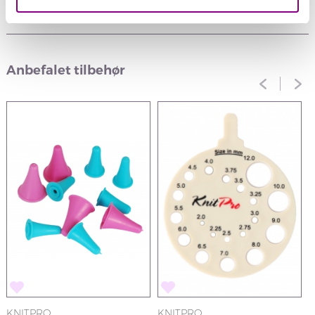
Anmeldelser
Anbefalet tilbehør
KNITPRO
KNITPRO
K