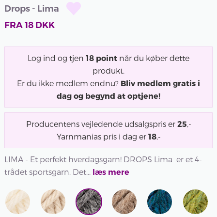
Drops - Lima
FRA
18
DKK
Log ind og tjen
18
point
når du køber dette
produkt.
Er du ikke medlem endnu?
Bliv medlem gratis i
dag og begynd at optjene!
Producentens vejledende udsalgspris er
25
,-
Yarnmanias pris i dag er
18
,-
LIMA - Et perfekt hverdagsgarn! DROPS Lima er et 4-
trådet sportsgarn. Det...
læs mere