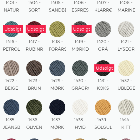
1401 -
1404 -
1405 -
1406 -
1407 -
1408 -
NATUR
SORT
SANDBEIGE
ESPRESSO
KLARRØD
MARINEB
Udsolgt
Udsolgt
Udsolgt
1416 -
1417 -
1418 -
1419 -
1420 -
1421 -
PETROL
RUBINRØD
FORÅRSGRØN
MØRKEGRÅ
GRÅ
LYSEGRÅ
MELERET
MELERET
MELERET
Udsolgt
1422 -
1423 -
1429 -
1430 -
1431 -
1432 -
BEIGE
BRUN
MØRK
GRÅGRØN
KOKS
UBLEGET
MELERET
MELERET
DENIM
MELERET
HVID
1435 -
1436 -
1437 -
1438 -
1439 -
1444 -
JEANSBLÅ
OLIVEN
MØRK
HVID
SOLGUL
KITT
INDIGOBLÅ