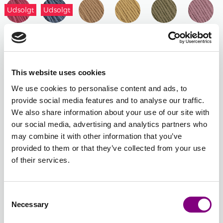
Udsolgt
Udsolgt
1447 -
1448 -
1456 -
1457 -
1458 -
1459 -
HINDBÆR
DENIMBLÅ
KAMEL
HONNING
OLIVENGRØN
GAMMEL
MELERET
MELERET
ROSE
This website uses cookies
We use cookies to personalise content and ads, to
1460 -
1461 -
1462 -
1463 -
1464 -
1465 -
provide social media features and to analyse our traffic.
LYS
PUDDER
PUDDER
LYS
FUCHSIA
TURKIS
We also share information about your use of our site with
AQUA
BLÅ
ROSE
GUL
our social media, advertising and analytics partners who
may combine it with other information that you’ve
provided to them or that they’ve collected from your use
1466 -
of their services.
LAVENDEL
-
+
1461 - PUDDER BLÅ
Consent
Batchnummer:
Necessary
Selection