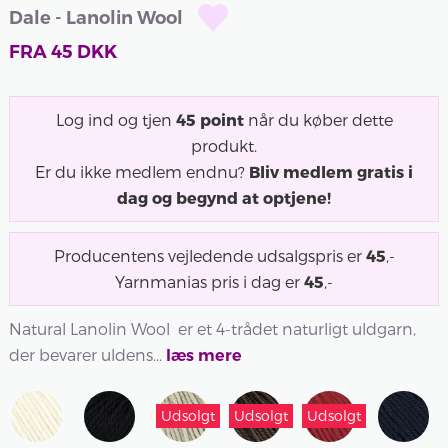
Dale - Lanolin Wool
FRA
45
DKK
Log ind og tjen
45
point
når du køber dette
produkt.
Er du ikke medlem endnu?
Bliv medlem gratis i
dag og begynd at optjene!
Producentens vejledende udsalgspris er
45
,-
Yarnmanias pris i dag er
45
,-
Natural Lanolin Wool er et 4-trådet naturligt uldgarn,
der bevarer uldens...
læs mere
Udsolgt
Udsolgt
Udsolgt