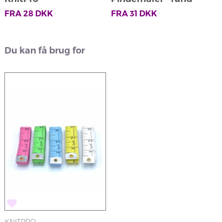
Pindebeskyttere
beige
FRA
28
DKK
FRA
31
DKK
Du kan få brug for
KNITPRO