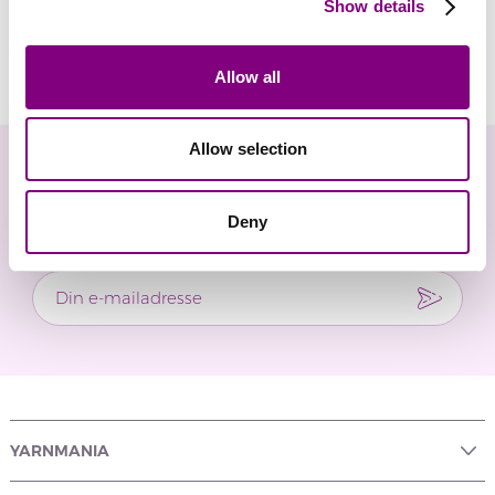
Show details
Anmeldelser
Allow all
Allow selection
Nyhedsbrev
Deny
Gå ikke glip af nyheder og eksklusive tilbud
YARNMANIA