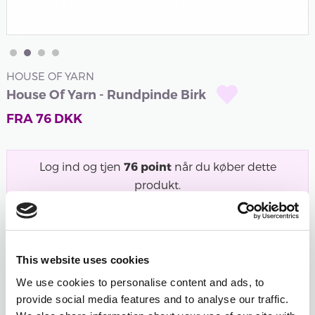
HOUSE OF YARN
House Of Yarn - Rundpinde Birk
FRA
76
DKK
Log ind og tjen
76
point
når du køber dette
produkt.
Er du ikke medlem endnu?
Bliv medlem gratis i
dag og begynd at optjene!
Lakerede rundpinde i Birk fra House of Yarn. Pindene
This website uses cookies
har et smukt farvespil og er...
læs mere
We use cookies to personalise content and ads, to
provide social media features and to analyse our traffic.
længde
tykkelse