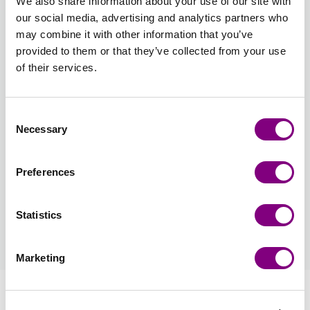
We also share information about your use of our site with
our social media, advertising and analytics partners who
5,50 mm
may combine it with other information that you’ve
provided to them or that they’ve collected from your use
Antal
of their services.
Consent
Necessary
Selection
TILFØJ TIL KURV
Preferences
Forventet leveringstid: 3-7 hverdage
Statistics
Hvordan bliver man medlem?
læs mere
Marketing
Information