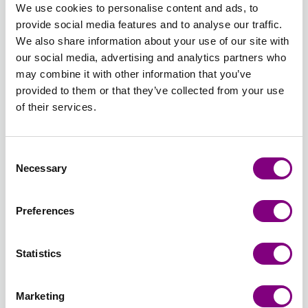
We use cookies to personalise content and ads, to
Addi - Eksklusive strømpepinde i aluminium af Tysk
provide social media features and to analyse our traffic.
kvalitet.
læs mere
We also share information about your use of our site with
our social media, advertising and analytics partners who
længde
tykkelse
may combine it with other information that you’ve
provided to them or that they’ve collected from your use
3,00 mm
of their services.
Antal
Consent
Necessary
Selection
Preferences
TILFØJ TIL KURV
Statistics
Forventet leveringstid: 3-7 hverdage
Hvordan bliver man medlem?
Marketing