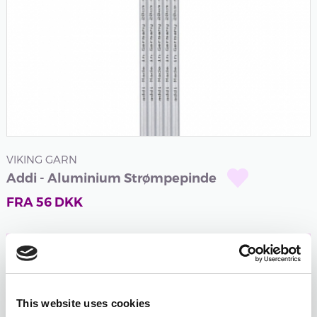
VIKING GARN
Addi - Aluminium Strømpepinde
FRA
56
DKK
Log ind og tjen
56
point
når du køber dette
produkt.
Er du ikke medlem endnu?
Bliv medlem gratis i
This website uses cookies
dag og begynd at optjene!