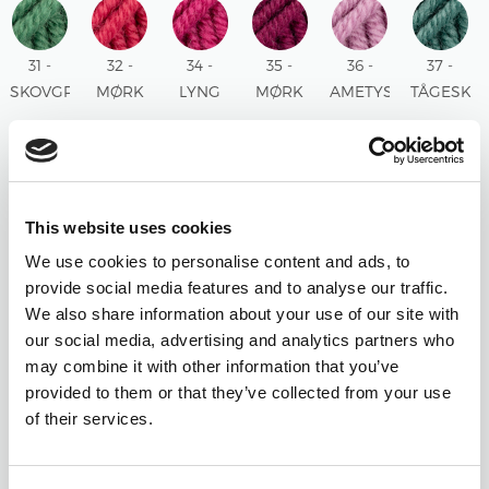
31 -
32 -
34 -
35 -
36 -
37 -
SKOVGRØN
MØRK
LYNG
MØRK
AMETYST
TÅGESKO
UNI
ROSE
UNI
LYNG
UNI
UNI
UNI
UNI
38 -
39 -
40 -
42 -
43 - LYS
44 -
This website uses cookies
BLÅ
ISBLÅ
STØVET
CEDAR
TURKIS
ROYAL
TÅGE
UNI
ROSA
UNI
UNI
LILLA
We use cookies to personalise content and ads, to
UNI
UNI
UNI
provide social media features and to analyse our traffic.
We also share information about your use of our site with
45 -
46 -
47 -
48 -
49 -
50 -
our social media, advertising and analytics partners who
BLUSH
ØRKENROSE
SALVIE
BORDEAUX
CHOKOLADE
LYS
may combine it with other information that you’ve
MIX
MIX
GRØN
UNI
UNI
BEIGE
provided to them or that they’ve collected from your use
MIX
UNI
of their services.
51 -
52 -
53 -
54 -
55 -
56 -