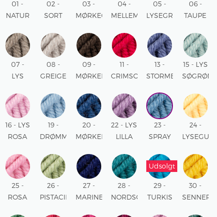
01 -
02 -
03 -
04 -
05 -
06 -
NATUR
SORT
MØRKEGRÅ
MELLEMGRÅ
LYSEGRÅ
TAUPE
UNI
UNI
MIX
MIX
MIX
MIX
07 -
08 -
09 -
11 -
13 -
15 - LYS
LYS
GREIGE
MØRKEBRUN
CRIMSON
STORMBLÅ
SØGRØN
TAPUE
MIX
UNI
RØD
UNI
UNI
MIX
UNI
16 - LYS
19 -
20 -
22 - LYS
23 -
24 -
ROSA
DRØMMEBLÅ
MØRKEBLÅ
LILLA
SPRAY
LYSEGUL
UNI
UNI
UNI
UNI
BLÅ
UNI
UNI
Udsolgt
25 -
26 -
27 -
28 -
29 -
30 -
ROSA
PISTACIE
MARINEBLÅ
NORDSØ
TURKIS
SENNEP
UNI
UNI
UNI
UNI
UNI
UNI