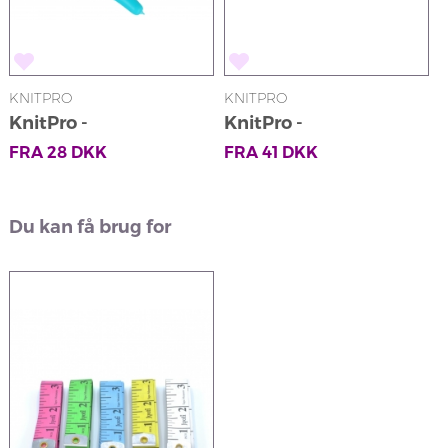
KNITPRO
KNITPRO
KnitPro -
KnitPro -
Pindebeskyttere
Maskeopsamlere
FRA
28
DKK
FRA
41
DKK
Du kan få brug for