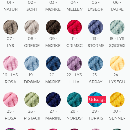
01 -
02 -
03 -
04 -
05 -
06 -
NATUR
SORT
MØRKEGRÅ
MELLEMGRÅ
LYSEGRÅ
TAUPE
UNI
UNI
MIX
MIX
MIX
MIX
07 -
08 -
09 -
11 -
13 -
15 - LYS
LYS
GREIGE
MØRKEBRUN
CRIMSON
STORMBLÅ
SØGRØN
TAPUE
MIX
UNI
RØD
UNI
UNI
MIX
UNI
16 - LYS
19 -
20 -
22 - LYS
23 -
24 -
ROSA
DRØMMEBLÅ
MØRKEBLÅ
LILLA
SPRAY
LYSEGUL
UNI
UNI
UNI
UNI
BLÅ
UNI
UNI
Udsolgt
25 -
26 -
27 -
28 -
29 -
30 -
ROSA
PISTACIE
MARINEBLÅ
NORDSØ
TURKIS
SENNEP
UNI
UNI
UNI
UNI
UNI
UNI