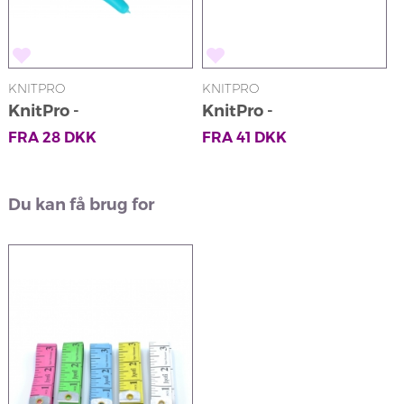
KNITPRO
KNITPRO
KnitPro -
KnitPro -
Pindebeskyttere
Maskeopsamlere
FRA
28
DKK
FRA
41
DKK
Du kan få brug for