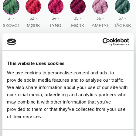
31 -
32 -
34 -
35 -
36 -
37 -
SKOVGRØN
MØRK
LYNG
MØRK
AMETYST
TÅGESKO
UNI
ROSE
UNI
LYNG
UNI
UNI
UNI
UNI
38 -
39 -
40 -
42 -
43 - LYS
44 -
This website uses cookies
BLÅ
ISBLÅ
STØVET
CEDAR
TURKIS
ROYAL
TÅGE
UNI
ROSA
UNI
UNI
LILLA
We use cookies to personalise content and ads, to
UNI
UNI
UNI
provide social media features and to analyse our traffic.
We also share information about your use of our site with
45 -
46 -
47 -
48 -
49 -
50 -
our social media, advertising and analytics partners who
BLUSH
ØRKENROSE
SALVIE
BORDEAUX
CHOKOLADE
LYS
may combine it with other information that you’ve
MIX
MIX
GRØN
UNI
UNI
BEIGE
provided to them or that they’ve collected from your use
MIX
UNI
of their services.
51 -
52 -
53 -
54 -
55 -
56 -