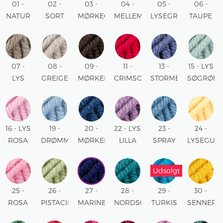
01 -
02 -
03 -
04 -
05 -
06 -
NATUR
SORT
MØRKEGRÅ
MELLEMGRÅ
LYSEGRÅ
TAUPE
UNI
UNI
MIX
MIX
MIX
MIX
07 -
08 -
09 -
11 -
13 -
15 - LYS
LYS
GREIGE
MØRKEBRUN
CRIMSON
STORMBLÅ
SØGRØN
TAPUE
MIX
UNI
RØD
UNI
UNI
MIX
UNI
16 - LYS
19 -
20 -
22 - LYS
23 -
24 -
ROSA
DRØMMEBLÅ
MØRKEBLÅ
LILLA
SPRAY
LYSEGUL
UNI
UNI
UNI
UNI
BLÅ
UNI
UNI
Udsolgt
25 -
26 -
27 -
28 -
29 -
30 -
ROSA
PISTACIE
MARINEBLÅ
NORDSØ
TURKIS
SENNEP
UNI
UNI
UNI
UNI
UNI
UNI