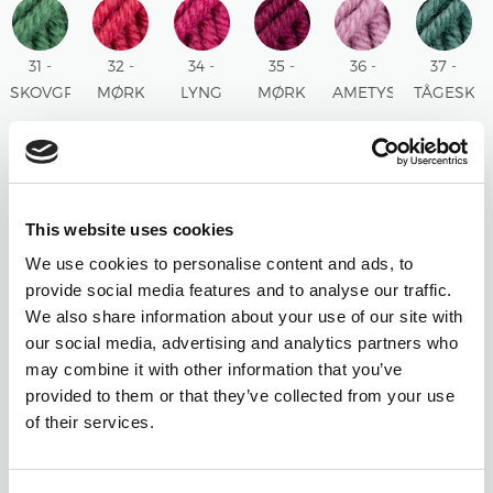
31 -
32 -
34 -
35 -
36 -
37 -
SKOVGRØN
MØRK
LYNG
MØRK
AMETYST
TÅGESKO
UNI
ROSE
UNI
LYNG
UNI
UNI
UNI
UNI
38 -
39 -
40 -
42 -
43 - LYS
44 -
This website uses cookies
BLÅ
ISBLÅ
STØVET
CEDAR
TURKIS
ROYAL
TÅGE
UNI
ROSA
UNI
UNI
LILLA
We use cookies to personalise content and ads, to
UNI
UNI
UNI
provide social media features and to analyse our traffic.
We also share information about your use of our site with
45 -
46 -
47 -
48 -
49 -
50 -
our social media, advertising and analytics partners who
BLUSH
ØRKENROSE
SALVIE
BORDEAUX
CHOKOLADE
LYS
may combine it with other information that you’ve
MIX
MIX
GRØN
UNI
UNI
BEIGE
provided to them or that they’ve collected from your use
MIX
UNI
of their services.
51 -
52 -
53 -
54 -
55 -
56 -