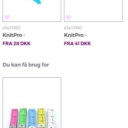
KNITPRO
KNITPRO
KnitPro -
KnitPro -
Pindebeskyttere
Maskeopsamlere
FRA
28
DKK
FRA
41
DKK
Du kan få brug for