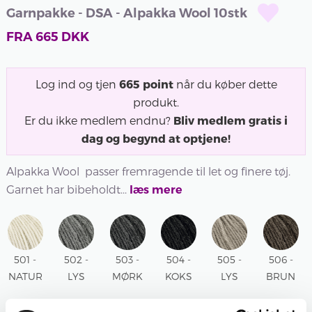
Garnpakke - DSA - Alpakka Wool 10stk
FRA
665
DKK
Log ind og tjen
665
point
når du køber dette
produkt.
Er du ikke medlem endnu?
Bliv medlem gratis i
dag og begynd at optjene!
Alpakka Wool passer fremragende til let og finere tøj.
Garnet har bibeholdt...
læs mere
501 -
502 -
503 -
504 -
505 -
506 -
NATUR
LYS
MØRK
KOKS
LYS
BRUN
501 -
GRÅ
GRÅ
504 -
BEIGE
MELERET
NATUR
MELERET
MELERET
KOKS
MELERET
506 -