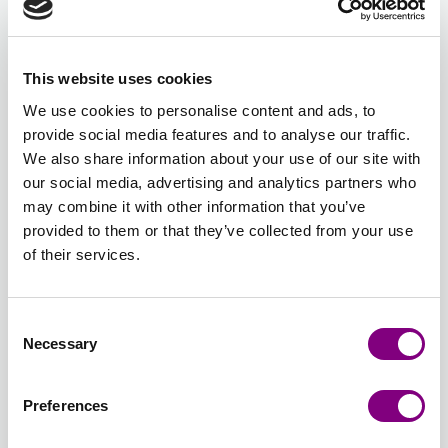
502 -
503 -
505 -
BRUN
LYS
MØRK
LYS
MELERET
511 -
519 -
521 -
524 -
525 -
526 -
GRÅ
GRÅ
BEIGE
MAJSGUL
SAFRANGUL
VALMUERØD
MØRK
MARINE
SORT
This website uses cookies
MELERET
MELERET
MELERET
511 -
519 -
521 -
BLÅGRØN
525 -
526 -
We use cookies to personalise content and ads, to
MAJSGUL
SAFRANGUL
VALMUERØD
524 -
MARINE
SORT
provide social media features and to analyse our traffic.
MØRK
We also share information about your use of our site with
BLÅGRØN
532 -
533 -
547 -
548 -
549 -
550 -
our social media, advertising and analytics partners who
BRÆNDT
HVID
LYS
BRUN
NØDDEBRUN
KAMEL
may combine it with other information that you’ve
RUST
533 -
DENIM
548 -
549 -
550 -
provided to them or that they’ve collected from your use
532 -
HVID
547 -
BRUN
NØDDEBRUN
KAMEL
of their services.
BRÆNDT
LYS
RUST
DENIM
551 -
552 -
553 -
554 -
555 -
556 -
Consent
GAMMELROSA
MULDVARP
HONNING
KITT
ROSA
PUDDERR
Necessary
Selection
551 -
552 -
553 -
554 -
KAMEL
556 -
GAMMELROSA
MULDVARP
HONNING
KITT
555 -
PUDDERR
ROSA
Preferences
KAMEL
557 -
558 -
559 -
560 -
561 -
562 -