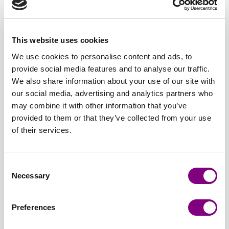
502 -
503 -
505 -
BRUN
LYS
MØRK
LYS
MELERET
511 -
519 -
521 -
524 -
525 -
526 -
GRÅ
GRÅ
BEIGE
MAJSGUL
SAFRANGUL
VALMUERØD
MØRK
MARINE
SORT
This website uses cookies
MELERET
MELERET
MELERET
511 -
519 -
521 -
BLÅGRØN
525 -
526 -
We use cookies to personalise content and ads, to
MAJSGUL
SAFRANGUL
VALMUERØD
524 -
MARINE
SORT
provide social media features and to analyse our traffic.
MØRK
We also share information about your use of our site with
BLÅGRØN
532 -
533 -
547 -
548 -
549 -
550 -
our social media, advertising and analytics partners who
BRÆNDT
HVID
LYS
BRUN
NØDDEBRUN
KAMEL
may combine it with other information that you’ve
RUST
533 -
DENIM
548 -
549 -
550 -
provided to them or that they’ve collected from your use
532 -
HVID
547 -
BRUN
NØDDEBRUN
KAMEL
of their services.
BRÆNDT
LYS
RUST
DENIM
551 -
552 -
553 -
554 -
555 -
556 -
Consent
GAMMELROSA
MULDVARP
HONNING
KITT
ROSA
PUDDERR
Necessary
Selection
551 -
552 -
553 -
554 -
KAMEL
556 -
GAMMELROSA
MULDVARP
HONNING
KITT
555 -
PUDDERR
ROSA
Preferences
KAMEL
557 -
558 -
559 -
560 -
561 -
562 -