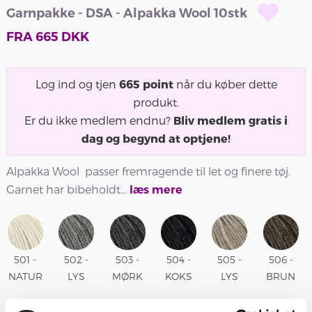
Garnpakke - DSA - Alpakka Wool 10stk
FRA
665
DKK
Log ind og tjen
665
point
når du køber dette
produkt.
Er du ikke medlem endnu?
Bliv medlem gratis i
dag og begynd at optjene!
Alpakka Wool passer fremragende til let og finere tøj.
Garnet har bibeholdt...
læs mere
501 -
502 -
503 -
504 -
505 -
506 -
NATUR
LYS
MØRK
KOKS
LYS
BRUN
501 -
GRÅ
GRÅ
504 -
BEIGE
MELERET
NATUR
MELERET
MELERET
KOKS
MELERET
506 -