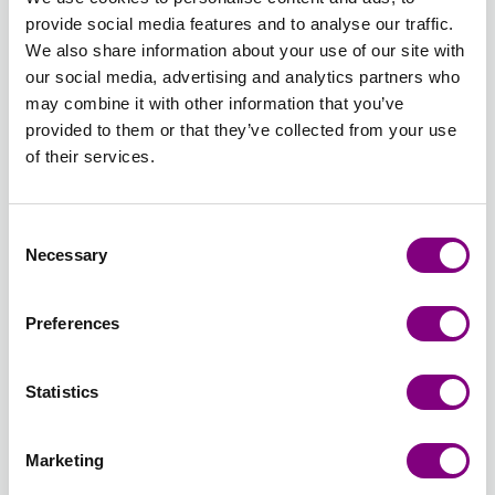
Udsolgt
Udsolgt
provide social media features and to analyse our traffic.
We also share information about your use of our site with
409 -
411 -
412 -
413 -
415 -
420 -
our social media, advertising and analytics partners who
MELLEMBRUN
KAMEL
PERLEGRÅ
LYS
GRÅ
LYS
may combine it with other information that you’ve
409 -
411 -
412 -
GRÅ 413
415 -
BLÅ
provided to them or that they’ve collected from your use
MELLEMBRUN
KAMEL
PERLEGRÅ
- LYS
GRÅ
420 -
Udsolgt
Udsolgt
Udsolgt
of their services.
GRÅ
LYS
BLÅ
426 -
427 -
430 -
431 -
435 -
436 -
LYS
JEANSBLÅ
LYS
LYS
GRØN
JADEGRØ
Consent
JEANSBLÅ
427 -
GRØN
PETROL
435 -
436 -
Necessary
Selection
426 -
JEANSBLÅ
430 -
431 -
GRØN
JADEGRØ
LYS
LYS
LYS
Preferences
JEANSBLÅ
GRØN
PETROL
438 -
439 -
440 -
445 -
449 -
453 -
PETROL
STØVET
LYS
OKER
LAKSEROSA
BRÆNDT
438 -
OLIVENGRØN
GUL
445 -
449 -
ORANGE
Statistics
PETROL
439 -
440 -
OKER
LAKSEROSA
453 -
Udsolgt
Udsolgt
STØVET
LYS
BRÆNDT
Marketing
OLIVENGRØN
GUL
ORANGE
454 -
459 -
461 -
467 -