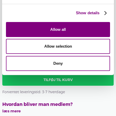
BURGUNDER
ABRIKOS
ROSA
LYS
454 -
459 -
461 -
LILLA
-
+
453 - BRÆNDT
BURGUNDER
ABRIKOS
ROSA
467 -
Show details
LYS
ORANGE
LILLA
Batchnummer:
Allow all
Samlet sum:
FRA
623
DKK
Allow selection
Ønsker du et bestemt batchnummer, kan du vælge det her
Vis batchnummer
Deny
TILFØJ TIL KURV
Forventet leveringstid: 3-7 hverdage
Hvordan bliver man medlem?
læs mere