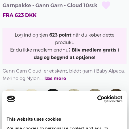
Garnpakke - Gann Garn - Cloud 10stk
FRA
623
DKK
Log ind og tjen
623
point
når du køber dette
produkt.
Er du ikke medlem endnu?
Bliv medlem gratis i
dag og begynd at optjene!
Gann Garn Cloud er et skønt, blødt garn i Baby Alpaca,
Merino og Nylon....
læs mere
Udsolgt
400 -
402 -
403 -
406 -
407 -
408 -
HVID
NATURHVID
SORT
SAND
BEIGE
BRUN
This website uses cookies
400 -
402 -
403 -
406 -
407 -
408 -
HVID
NATURHVID
SORT
SAND
BEIGE
BRUN
We use cookies to personalise content and ads, to