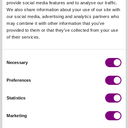
provide social media features and to analyse our traffic.
Udsolgt
Udsolgt
We also share information about your use of our site with
409 -
411 -
412 -
413 -
415 -
420 -
our social media, advertising and analytics partners who
MELLEMBRUN
KAMEL
PERLEGRÅ
LYS
GRÅ
LYS
may combine it with other information that you’ve
409 -
411 -
412 -
GRÅ 413
415 -
BLÅ
provided to them or that they’ve collected from your use
MELLEMBRUN
KAMEL
PERLEGRÅ
- LYS
GRÅ
420 -
of their services.
Udsolgt
Udsolgt
Udsolgt
GRÅ
LYS
BLÅ
426 -
427 -
430 -
431 -
435 -
436 -
Consent
LYS
JEANSBLÅ
LYS
LYS
GRØN
JADEGRØ
Necessary
Selection
JEANSBLÅ
427 -
GRØN
PETROL
435 -
436 -
426 -
JEANSBLÅ
430 -
431 -
GRØN
JADEGRØ
LYS
LYS
LYS
Preferences
JEANSBLÅ
GRØN
PETROL
438 -
439 -
440 -
445 -
449 -
453 -
PETROL
STØVET
LYS
OKER
LAKSEROSA
BRÆNDT
Statistics
438 -
OLIVENGRØN
GUL
445 -
449 -
ORANGE
PETROL
439 -
440 -
OKER
LAKSEROSA
453 -
Udsolgt
Udsolgt
STØVET
LYS
BRÆNDT
Marketing
OLIVENGRØN
GUL
ORANGE
454 -
459 -
461 -
467 -