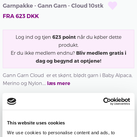
Garnpakke - Gann Garn - Cloud 10stk
FRA
623
DKK
Log ind og tjen
623
point
når du køber dette
produkt.
Er du ikke medlem endnu?
Bliv medlem gratis i
dag og begynd at optjene!
Gann Garn Cloud er et skønt, blødt garn i Baby Alpaca,
Merino og Nylon....
læs mere
Udsolgt
400 -
402 -
403 -
406 -
407 -
408 -
HVID
NATURHVID
SORT
SAND
BEIGE
BRUN
This website uses cookies
400 -
402 -
403 -
406 -
407 -
408 -
We use cookies to personalise content and ads, to
HVID
NATURHVID
SORT
SAND
BEIGE
BRUN