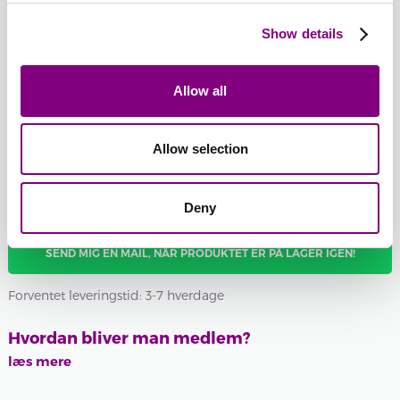
BURGUNDER
ABRIKOS
ROSA
LYS
454 -
459 -
461 -
LILLA
Show details
Udsolgt
BURGUNDER
ABRIKOS
ROSA
467 -
467 - LYS LILLA
LYS
Batchnummer:
LILLA
Allow all
Samlet sum:
FRA
623
DKK
Allow selection
Ønsker du et bestemt batchnummer, kan du vælge det her
Vis batchnummer
Deny
SEND MIG EN MAIL, NÅR PRODUKTET ER PÅ LAGER IGEN!
Forventet leveringstid: 3-7 hverdage
Hvordan bliver man medlem?
læs mere