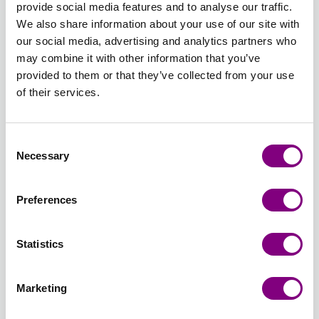
provide social media features and to analyse our traffic.
Udsolgt
Udsolgt
We also share information about your use of our site with
409 -
411 -
412 -
413 -
415 -
420 -
our social media, advertising and analytics partners who
MELLEMBRUN
KAMEL
PERLEGRÅ
LYS
GRÅ
LYS
may combine it with other information that you’ve
409 -
411 -
412 -
GRÅ 413
415 -
BLÅ
provided to them or that they’ve collected from your use
MELLEMBRUN
KAMEL
PERLEGRÅ
- LYS
GRÅ
420 -
of their services.
Udsolgt
Udsolgt
Udsolgt
GRÅ
LYS
BLÅ
426 -
427 -
430 -
431 -
435 -
436 -
Consent
LYS
JEANSBLÅ
LYS
LYS
GRØN
JADEGRØ
Necessary
Selection
JEANSBLÅ
427 -
GRØN
PETROL
435 -
436 -
426 -
JEANSBLÅ
430 -
431 -
GRØN
JADEGRØ
LYS
LYS
LYS
Preferences
JEANSBLÅ
GRØN
PETROL
438 -
439 -
440 -
445 -
449 -
453 -
PETROL
STØVET
LYS
OKER
LAKSEROSA
BRÆNDT
Statistics
438 -
OLIVENGRØN
GUL
445 -
449 -
ORANGE
PETROL
439 -
440 -
OKER
LAKSEROSA
453 -
Udsolgt
Udsolgt
STØVET
LYS
BRÆNDT
Marketing
OLIVENGRØN
GUL
ORANGE
454 -
459 -
461 -
467 -