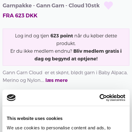
Garnpakke - Gann Garn - Cloud 10stk
FRA
623
DKK
Log ind og tjen
623
point
når du køber dette
produkt.
Er du ikke medlem endnu?
Bliv medlem gratis i
dag og begynd at optjene!
Gann Garn Cloud er et skønt, blødt garn i Baby Alpaca,
Merino og Nylon....
læs mere
Udsolgt
400 -
402 -
403 -
406 -
407 -
408 -
HVID
NATURHVID
SORT
SAND
BEIGE
BRUN
This website uses cookies
400 -
402 -
403 -
406 -
407 -
408 -
We use cookies to personalise content and ads, to
HVID
NATURHVID
SORT
SAND
BEIGE
BRUN