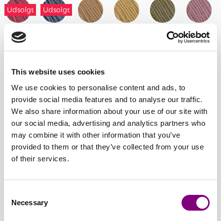
Udsolgt
Udsolgt
1447 -
1448 -
1456 -
1457 -
1458 -
1459 -
HINDBÆR
DENIMBLÅ
KAMEL
HONNING
OLIVENGRØN
GAMMEL
MELERET
MELERET
ROSE
This website uses cookies
We use cookies to personalise content and ads, to
1460 -
1461 -
1462 -
1463 -
1464 -
1465 -
provide social media features and to analyse our traffic.
LYS
PUDDER
PUDDER
LYS
FUCHSIA
TURKIS
We also share information about your use of our site with
AQUA
BLÅ
ROSE
GUL
our social media, advertising and analytics partners who
may combine it with other information that you’ve
provided to them or that they’ve collected from your use
1466 -
of their services.
LAVENDEL
-
+
1435 - JEANSBLÅ
Consent
Batchnummer:
Necessary
Selection