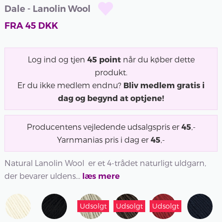
Dale - Lanolin Wool
FRA
45
DKK
Log ind og tjen
45
point
når du køber dette
produkt.
Er du ikke medlem endnu?
Bliv medlem gratis i
dag og begynd at optjene!
Producentens vejledende udsalgspris er
45
,-
Yarnmanias pris i dag er
45
,-
Natural Lanolin Wool er et 4-trådet naturligt uldgarn,
der bevarer uldens...
læs mere
Udsolgt
Udsolgt
Udsolgt