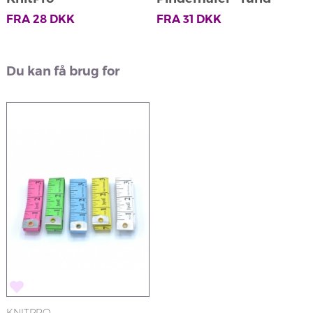
Pindebeskyttere
beige
FRA
28
DKK
FRA
31
DKK
Du kan få brug for
KNITPRO