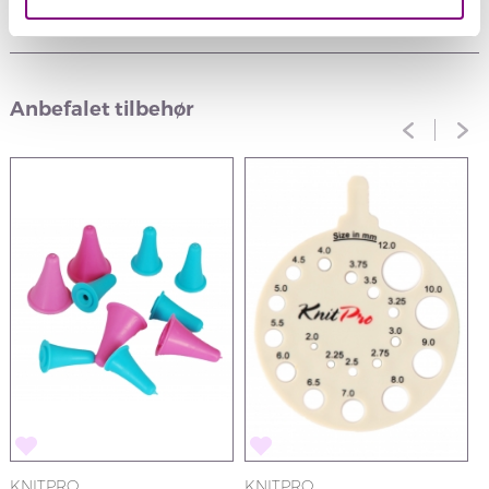
Anmeldelser
Anbefalet tilbehør
KNITPRO
KNITPRO
K