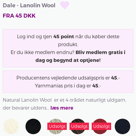
Dale - Lanolin Wool
FRA
45
DKK
Log ind og tjen
45
point
når du køber dette
produkt.
Er du ikke medlem endnu?
Bliv medlem gratis i
dag og begynd at optjene!
Producentens vejledende udsalgspris er
45
,-
Yarnmanias pris i dag er
45
,-
Natural Lanolin Wool er et 4-trådet naturligt uldgarn,
der bevarer uldens...
læs mere
Udsolgt
Udsolgt
Udsolgt