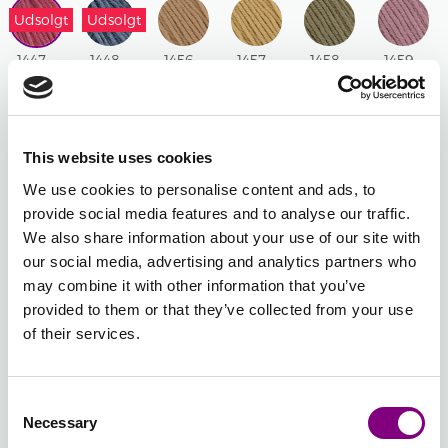
Udsolgt
Udsolgt
1447 -
1448 -
1456 -
1457 -
1458 -
1459 -
HINDBÆR
DENIMBLÅ
KAMEL
HONNING
OLIVENGRØN
GAMMEL
MELERET
MELERET
ROSE
This website uses cookies
1460 -
1461 -
1462 -
1463 -
1464 -
1465 -
We use cookies to personalise content and ads, to
LYS
PUDDER
PUDDER
LYS
FUCHSIA
TURKIS
provide social media features and to analyse our traffic.
AQUA
BLÅ
ROSE
GUL
We also share information about your use of our site with
our social media, advertising and analytics partners who
may combine it with other information that you’ve
provided to them or that they’ve collected from your use
1466 -
of their services.
LAVENDEL
Udsolgt
1447 - HINDBÆR
Consent
MELERET
Necessary
Selection
Batchnummer: