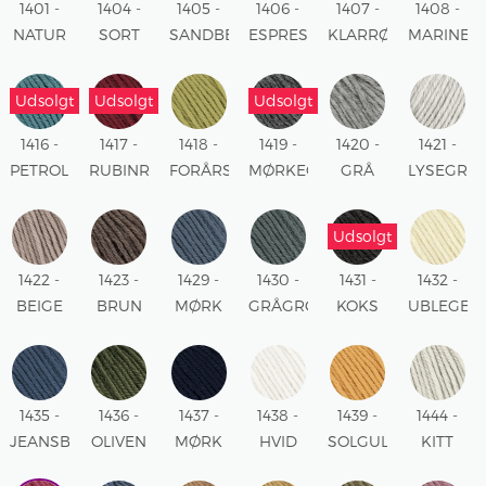
1401 -
1404 -
1405 -
1406 -
1407 -
1408 -
NATUR
SORT
SANDBEIGE
ESPRESSO
KLARRØD
MARINEB
Udsolgt
Udsolgt
Udsolgt
1416 -
1417 -
1418 -
1419 -
1420 -
1421 -
PETROL
RUBINRØD
FORÅRSGRØN
MØRKEGRÅ
GRÅ
LYSEGRÅ
MELERET
MELERET
MELERET
Udsolgt
1422 -
1423 -
1429 -
1430 -
1431 -
1432 -
BEIGE
BRUN
MØRK
GRÅGRØN
KOKS
UBLEGET
MELERET
MELERET
DENIM
MELERET
HVID
1435 -
1436 -
1437 -
1438 -
1439 -
1444 -
JEANSBLÅ
OLIVEN
MØRK
HVID
SOLGUL
KITT
INDIGOBLÅ