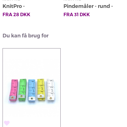
KnitPro -
Pindemåler - rund -
K
Pindebeskyttere
beige
FRA
28
DKK
FRA
31
DKK
Du kan få brug for