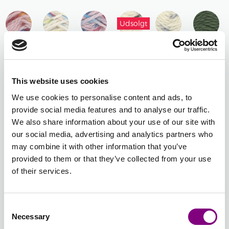
MELERET
Udsolgt
804 -
805 -
806 -
807 -
808 -
809 -
FLAMINGO
LOLLIPOP
SLIK
BRUN
BLÅ
ARMYGR
PRINT
PRINT
PRINT
PRINT
PRINT
This website uses cookies
We use cookies to personalise content and ads, to
810 -
811 -
812 -
813 -
814 -
815 -
provide social media features and to analyse our traffic.
INDIGOBLÅ
KITT
LYS
MØRK
LYS
TURKIS
We also share information about your use of our site with
TWEED
GUL
BRUN
DENIM
MELERET
our social media, advertising and analytics partners who
MELERET
may combine it with other information that you’ve
provided to them or that they’ve collected from your use
of their services.
816 -
817 -
818 -
BLÅLILLA
GRØN
LYSERØD
MELERET
MELERET
MELERET
Consent
-
+
811 - KITT TWEED
Necessary
Selection
Batchnummer: