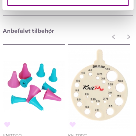
Anmeldelser
Anbefalet tilbehør
KNITPRO
KNITPRO
K