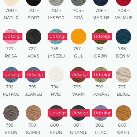
700 -
701 -
703 -
705 -
706 -
709 -
NATUR
SORT
LYSEGRÅ
GRÅ
MARINE
VALMUE
MELERET
MELERET
RØD
Udsolgt
Udsolgt
Udsolgt
723 -
727 -
738 -
757 -
762 -
786 -
ROSA
KOKS
LYSEBLÅ
GUL
GRØN
DENIM
MELERET
Udsolgt
Udsolgt
Udsolgt
Udsolgt
792 -
793 -
794 -
795 -
796 -
797 -
PETROL
JEANSBLÅ
HVID
VARM
FORÅRSGRØN
BEIGE
BRUN
Udsolgt
Udsolgt
Udsolgt
798 -
799 -
800 -
801 -
802 -
803 -
BRUN
KAMEL
BRUN
GRANGRØN
LILAC
OKER