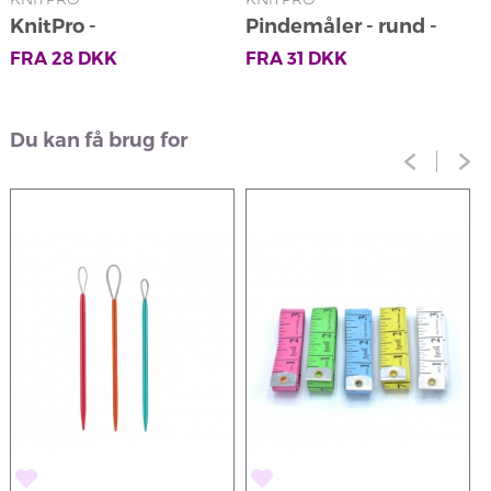
KnitPro -
Pindemåler - rund -
K
Pindebeskyttere
beige
FRA
28
DKK
FRA
31
DKK
Du kan få brug for