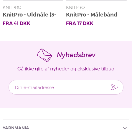
KNITPRO
KNITPRO
K
KnitPro - Uldnåle (3-
KnitPro - Målebånd
pak)
FRA
41
DKK
FRA
17
DKK
Nyhedsbrev
Gå ikke glip af nyheder og eksklusive tilbud
YARNMANIA