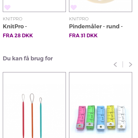
KNITPRO
KNITPRO
K
KnitPro -
Pindemåler - rund -
K
Pindebeskyttere
beige
FRA
28
DKK
FRA
31
DKK
Du kan få brug for