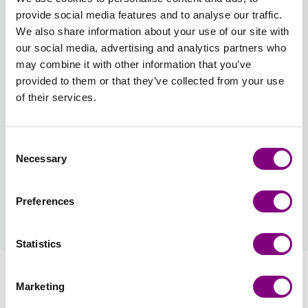
provide social media features and to analyse our traffic.
Samlet sum:
FRA
30
DKK
We also share information about your use of our site with
our social media, advertising and analytics partners who
Ønsker du et bestemt batchnummer, kan du vælge det her
may combine it with other information that you’ve
Vis batchnummer
provided to them or that they’ve collected from your use
of their services.
TILFØJ TIL KURV
Consent
Necessary
Selection
Forventet leveringstid: 3-7 hverdage
Hvordan bliver man medlem?
Preferences
læs mere
Statistics
Information
Marketing