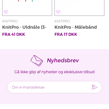
KNITPRO
KNITPRO
K
KnitPro - Uldnåle (3-
KnitPro - Målebånd
pak)
FRA
41
DKK
FRA
17
DKK
Nyhedsbrev
Gå ikke glip af nyheder og eksklusive tilbud