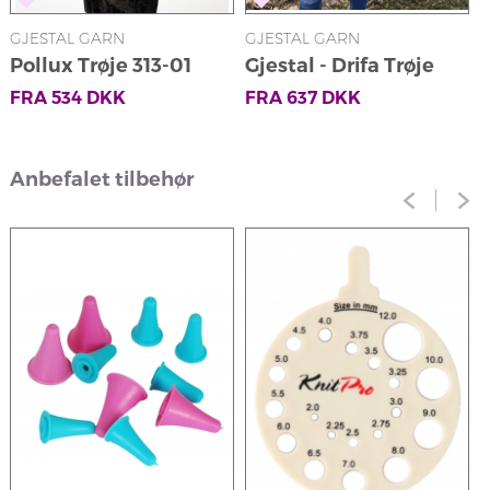
GJESTAL GARN
GJESTAL GARN
Pollux Trøje 313-01
Gjestal - Drifa Trøje
Lys Grå 294-14A
FRA
534
DKK
FRA
637
DKK
(Cortina Soft)
Anbefalet tilbehør