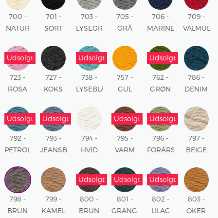
700 -
701 -
703 -
705 -
706 -
709 -
NATUR
SORT
LYSEGRÅ
GRÅ
MARINE
VALMUE
MELERET
MELERET
RØD
Udsolgt
Udsolgt
Udsolgt
723 -
727 -
738 -
757 -
762 -
786 -
ROSA
KOKS
LYSEBLÅ
GUL
GRØN
DENIM
MELERET
Udsolgt
Udsolgt
Udsolgt
Udsolgt
792 -
793 -
794 -
795 -
796 -
797 -
PETROL
JEANSBLÅ
HVID
VARM
FORÅRSGRØN
BEIGE
BRUN
Udsolgt
Udsolgt
Udsolgt
798 -
799 -
800 -
801 -
802 -
803 -
BRUN
KAMEL
BRUN
GRANGRØN
LILAC
OKER