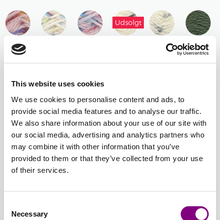
MELERET
Udsolgt
804 -
805 -
806 -
807 -
808 -
809 -
FLAMINGO
LOLLIPOP
SLIK
BRUN
BLÅ
ARMYGR
PRINT
PRINT
PRINT
PRINT
PRINT
This website uses cookies
We use cookies to personalise content and ads, to
810 -
811 -
812 -
813 -
814 -
815 -
provide social media features and to analyse our traffic.
INDIGOBLÅ
KITT
LYS
MØRK
LYS
TURKIS
We also share information about your use of our site with
TWEED
GUL
BRUN
DENIM
MELERET
our social media, advertising and analytics partners who
MELERET
may combine it with other information that you’ve
provided to them or that they’ve collected from your use
816 -
817 -
818 -
of their services.
BLÅLILLA
GRØN
LYSERØD
MELERET
MELERET
MELERET
-
+
813 - MØRK BRUN
Consent
MELERET
Necessary
Selection