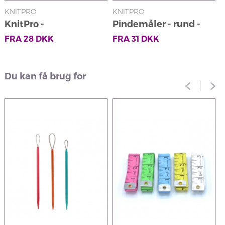
KNITPRO
KNITPRO
K
KnitPro -
Pindemåler - rund -
K
Pindebeskyttere
beige
FRA
28
DKK
FRA
31
DKK
Du kan få brug for