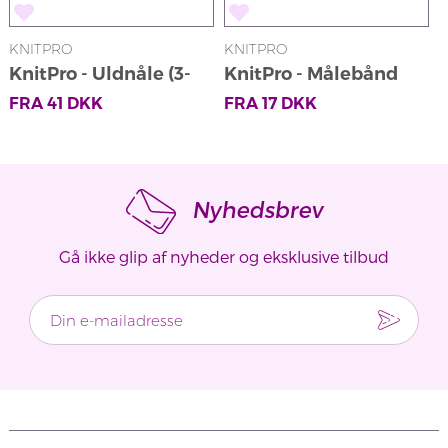
KNITPRO
KNITPRO
K
KnitPro - Uldnåle (3-
KnitPro - Målebånd
pak)
FRA
41
DKK
FRA
17
DKK
Nyhedsbrev
Gå ikke glip af nyheder og eksklusive tilbud