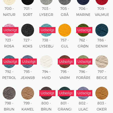
700 -
701 -
703 -
705 -
706 -
709 -
NATUR
SORT
LYSEGRÅ
GRÅ
MARINE
VALMUE
MELERET
MELERET
RØD
Udsolgt
Udsolgt
Udsolgt
723 -
727 -
738 -
757 -
762 -
786 -
ROSA
KOKS
LYSEBLÅ
GUL
GRØN
DENIM
MELERET
Udsolgt
Udsolgt
Udsolgt
Udsolgt
792 -
793 -
794 -
795 -
796 -
797 -
PETROL
JEANSBLÅ
HVID
VARM
FORÅRSGRØN
BEIGE
BRUN
Udsolgt
Udsolgt
Udsolgt
798 -
799 -
800 -
801 -
802 -
803 -
BRUN
KAMEL
BRUN
GRANGRØN
LILAC
OKER