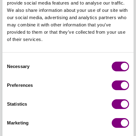
provide social media features and to analyse our traffic.
BRUN
We also share information about your use of our site with
MELERET
406 -
407 -
408 -
409 -
410 -
411 -
our social media, advertising and analytics partners who
KOKSGRÅ
GRÅ
KITT
INDIGOBLÅ
PÆREGRØN
SKARP
may combine it with other information that you’ve
406 -
407 -
408 -
409 -
410 -
GRØN
provided to them or that they’ve collected from your use
KOKSGRÅ
GRÅ
KITT
INDIGOBLÅ
PÆREGRØN
411 -
of their services.
SKARP
GRØN
412 -
413 -
414 -
415 -
416 -
417 -
Consent
FLASKEGRØN
GRANGRØ
TEBLAD
DYB
ORANGE
MAJSGUL
Necessary
Selection
412 -
413 -
414 -
RØD
416 -
417 -
FLASKEGRØN
GRANGRØN
TEBLAD
415 -
ORANGE
MAJSGUL
Udsolgt
Udsolgt
DYB
Preferences
RØD
418 -
419 -
420 -
421 -
422 -
423 -
PINK
TURKIS
ISBLÅ
LAVENDEL
GUL
KITT
Statistics
418 -
419 -
420 -
421 -
422 -
TWEED
PINK
TURKIS
ISBLÅ
LAVENDEL
GUL
423 -
KITT
Marketing
TWEED
424 -
425 -
426 -
427 -
428 -