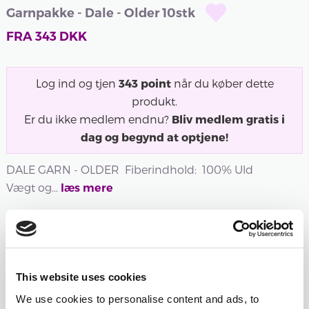
Garnpakke - Dale - Older 10stk
FRA
343
DKK
Log ind og tjen
343
point
når du køber dette
produkt.
Er du ikke medlem endnu?
Bliv medlem gratis i
dag og begynd at optjene!
DALE GARN - OLDER Fiberindhold: 100% Uld
Vægt og...
læs mere
Udsolgt
Udsolgt
Udsolgt
400 -
401 -
402 -
403 -
404 -
405 -
HVID
NATUR
LATTE
BRUN
BRUN
SORT
This website uses cookies
400 -
401 -
402 -
MELERET
404 -
405 -
We use cookies to personalise content and ads, to
HVID
NATUR
LATTE
403 -
BRUN
SORT