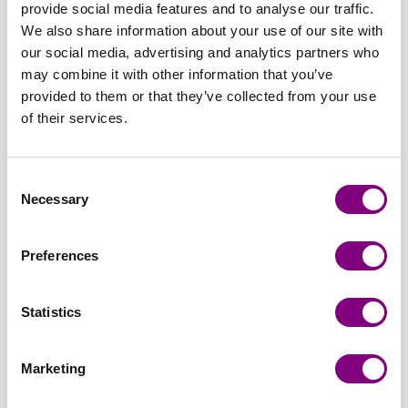
provide social media features and to analyse our traffic.
BRUN
We also share information about your use of our site with
MELERET
406 -
407 -
408 -
409 -
410 -
411 -
our social media, advertising and analytics partners who
KOKSGRÅ
GRÅ
KITT
INDIGOBLÅ
PÆREGRØN
SKARP
may combine it with other information that you’ve
406 -
407 -
408 -
409 -
410 -
GRØN
provided to them or that they’ve collected from your use
KOKSGRÅ
GRÅ
KITT
INDIGOBLÅ
PÆREGRØN
411 -
of their services.
SKARP
GRØN
412 -
413 -
414 -
415 -
416 -
417 -
Consent
FLASKEGRØN
GRANGRØ
TEBLAD
DYB
ORANGE
MAJSGUL
Necessary
Selection
412 -
413 -
414 -
RØD
416 -
417 -
FLASKEGRØN
GRANGRØN
TEBLAD
415 -
ORANGE
MAJSGUL
Udsolgt
Udsolgt
DYB
Preferences
RØD
418 -
419 -
420 -
421 -
422 -
423 -
PINK
TURKIS
ISBLÅ
LAVENDEL
GUL
KITT
Statistics
418 -
419 -
420 -
421 -
422 -
TWEED
PINK
TURKIS
ISBLÅ
LAVENDEL
GUL
423 -
KITT
Marketing
TWEED
424 -
425 -
426 -
427 -
428 -