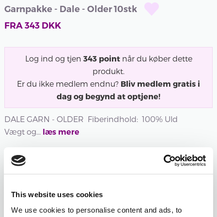
Garnpakke - Dale - Older 10stk
FRA
343
DKK
Log ind og tjen
343
point
når du køber dette
produkt.
Er du ikke medlem endnu?
Bliv medlem gratis i
dag og begynd at optjene!
DALE GARN - OLDER Fiberindhold: 100% Uld
Vægt og...
læs mere
Udsolgt
Udsolgt
Udsolgt
400 -
401 -
402 -
403 -
404 -
405 -
HVID
NATUR
LATTE
BRUN
BRUN
SORT
This website uses cookies
400 -
401 -
402 -
MELERET
404 -
405 -
We use cookies to personalise content and ads, to
HVID
NATUR
LATTE
403 -
BRUN
SORT