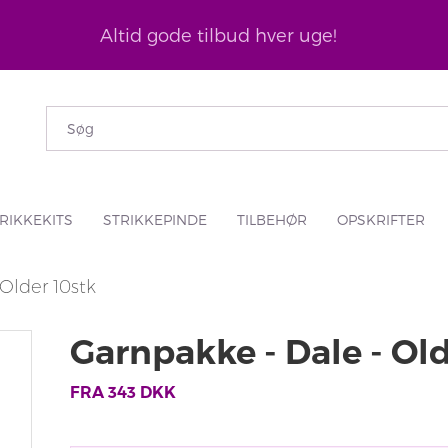
Altid gode tilbud hver uge!
RIKKEKITS
STRIKKEPINDE
TILBEHØR
OPSKRIFTER
Older 10stk
Garnpakke - Dale - Old
FRA
343
DKK