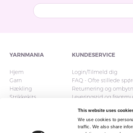
YARNMANIA
KUNDESERVICE
Hjem
Login/Tilmeld dig
Garn
FAQ - Ofte stillede spø
Hækling
Returnering og ombyt
Strikkekits
Leveringstid og fragtm
Strikkepinde
Fakturaspørgsmål
This website uses cookie
Tilbehør
Reklamation og fortryd
We use cookies to personal
Opskrifter
Kontakt os
traffic. We also share info
Gavekort