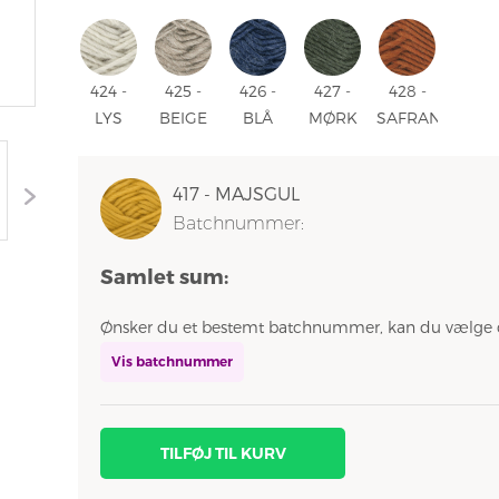
412 -
413 -
414 -
RØD
416 -
417 -
FLASKEGRØN
GRANGRØN
TEBLAD
415 -
ORANGE
MAJS
DYB
RØD
424 -
425 -
426 -
427 -
428 -
LYS
BEIGE
BLÅ
MØRK
SAFRAN
GRÅ
MELERET
MELERET
GRØN
428 -
MELERET
425 -
426 -
MELERET
SAFRAN
417 - MAJSGUL
424 -
BEIGE
BLÅ
427 -
Batchnummer:
LYS
MELERET
MELERET
MØRK
GRÅ
GRØN
Samlet sum:
MELERET
MELERET
Ønsker du et bestemt batchnummer, kan du vælge 
Vis batchnummer
TILFØJ TIL KURV