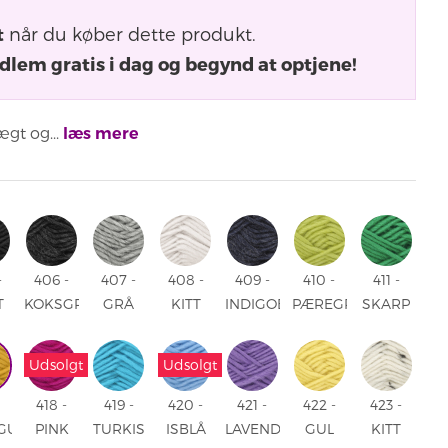
t
når du køber dette produkt.
dlem gratis i dag og begynd at optjene!
gt og...
læs mere
-
406 -
407 -
408 -
409 -
410 -
411 -
T
KOKSGRÅ
GRÅ
KITT
INDIGOBLÅ
PÆREGRØN
SKARP
-
406 -
407 -
408 -
409 -
410 -
GRØN
T
KOKSGRÅ
GRÅ
KITT
INDIGOBLÅ
PÆREGRØN
411 -
Udsolgt
Udsolgt
SKARP
GRØN
418 -
419 -
420 -
421 -
422 -
423 -
GUL
PINK
TURKIS
ISBLÅ
LAVENDEL
GUL
KITT