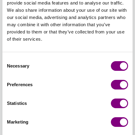
provide social media features and to analyse our traffic.
BRUN
We also share information about your use of our site with
MELERET
406 -
407 -
408 -
409 -
410 -
411 -
our social media, advertising and analytics partners who
KOKSGRÅ
GRÅ
KITT
INDIGOBLÅ
PÆREGRØN
SKARP
may combine it with other information that you’ve
406 -
407 -
408 -
409 -
410 -
GRØN
provided to them or that they’ve collected from your use
KOKSGRÅ
GRÅ
KITT
INDIGOBLÅ
PÆREGRØN
411 -
of their services.
SKARP
GRØN
412 -
413 -
414 -
415 -
416 -
417 -
Consent
FLASKEGRØN
GRANGRØ
TEBLAD
DYB
ORANGE
MAJSGUL
Necessary
Selection
412 -
413 -
414 -
RØD
416 -
417 -
FLASKEGRØN
GRANGRØN
TEBLAD
415 -
ORANGE
MAJSGUL
Udsolgt
Udsolgt
DYB
Preferences
RØD
418 -
419 -
420 -
421 -
422 -
423 -
PINK
TURKIS
ISBLÅ
LAVENDEL
GUL
KITT
Statistics
418 -
419 -
420 -
421 -
422 -
TWEED
PINK
TURKIS
ISBLÅ
LAVENDEL
GUL
423 -
KITT
Marketing
TWEED
424 -
425 -
426 -
427 -
428 -