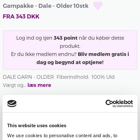
Garnpakke - Dale - Older 10stk
FRA
343
DKK
Log ind og tjen
343
point
når du køber dette
produkt.
Er du ikke medlem endnu?
Bliv medlem gratis i
dag og begynd at optjene!
DALE GARN - OLDER Fiberindhold: 100% Uld
Vægt og...
læs mere
Udsolgt
Udsolgt
Udsolgt
400 -
401 -
402 -
403 -
404 -
405 -
HVID
NATUR
LATTE
BRUN
BRUN
SORT
This website uses cookies
400 -
401 -
402 -
MELERET
404 -
405 -
We use cookies to personalise content and ads, to
HVID
NATUR
LATTE
403 -
BRUN
SORT