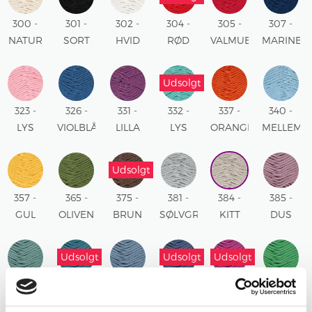
300 -
301 -
302 -
304 -
305 -
307 -
NATUR
SORT
HVID
RØD
VALMUE
MARINE
RØD
Udsolgt
323 -
326 -
331 -
332 -
337 -
340 -
LYS
VIOLBLÅ
LILLA
LYS
ORANGE
MELLEMB
ROSA
TURKIS
Udsolgt
357 -
365 -
375 -
381 -
384 -
385 -
GUL
OLIVEN
BRUN
SØLVGRÅ
KITT
DUS
ROSE
Udsolgt
Udsolgt
Udsolgt
386 -
387 -
388 -
389 -
390 -
391 -
BLÅGRØN
PETROL
LYS
MØRK
PINK
SKARP