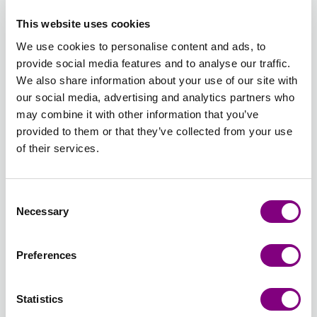
DENIM
DENIM
GRØN
This website uses cookies
Udsolgt
Udsolgt
We use cookies to personalise content and ads, to
392 -
393 -
394 -
395 -
396 -
397 -
provide social media features and to analyse our traffic.
NØDDEBRUN
MULDVARP
GUL/ORANGE
ROSA/ORANGE
TURKIS/LILLA
GRØN/PE
We also share information about your use of our site with
PRINT
PRINT
PRINT
PRINT
our social media, advertising and analytics partners who
-
+
384 - KITT
may combine it with other information that you’ve
provided to them or that they’ve collected from your use
Batchnummer:
of their services.
Samlet sum:
FRA
25
DKK
Consent
Ønsker du et bestemt batchnummer, kan du vælge det her
Necessary
Selection
Vis batchnummer
Preferences
TILFØJ TIL KURV
Statistics
Forventet leveringstid: 3-7 hverdage