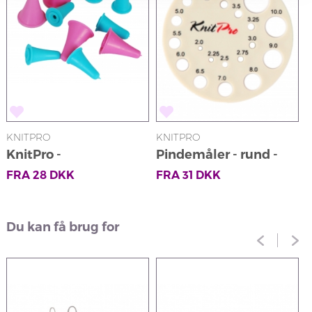
KNITPRO
KNITPRO
K
KnitPro -
Pindemåler - rund -
K
Pindebeskyttere
beige
FRA
28
DKK
FRA
31
DKK
Du kan få brug for