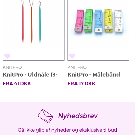
KNITPRO
KNITPRO
K
KnitPro - Uldnåle (3-
KnitPro - Målebånd
pak)
FRA
41
DKK
FRA
17
DKK
Nyhedsbrev
Gå ikke glip af nyheder og eksklusive tilbud