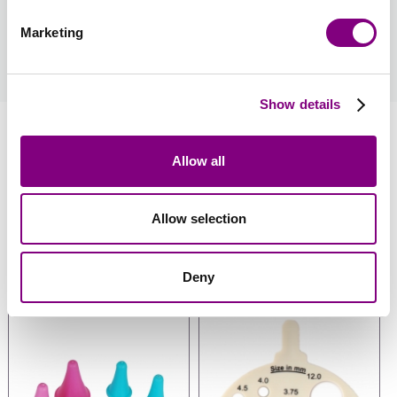
Marketing
Hvordan bliver man medlem?
læs mere
Show details
Information
Allow all
Anmeldelser
Allow selection
Anbefalet tilbehør
Deny